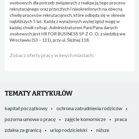
osobowych dla potrzeb związanych z realizacją tego procesu
rekrutacyjnego oraz przyszłych i nieokreślonych na obecną
chwilę procesów rekrutacyjnych, które odbędą się w okresie
najbliższych 5 lat. Każdą z wyrażonych wyżej zgód mogę w
każdej chwili cofnąć. Administratorem Pani/Pana danych
osobowych jest HR FOR BUSINESS SP Z O. O. z siedzibą we
Wrocławiu (53 – 111), przy ul. Ślężnej 118.
Zobacz oferty pracy w innych miastach:
TEMATY ARTYKUŁÓW
kapitał początkowy
ochrona zatrudnienia rodziców
pozorna umowa o pracę
zajęcie komornicze
praca
zdalna za granicą
urlop rodzicielski
niższe