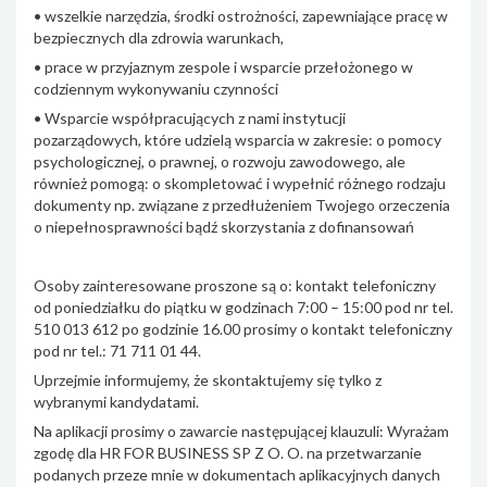
• wszelkie narzędzia, środki ostrożności, zapewniające pracę w
bezpiecznych dla zdrowia warunkach,
• prace w przyjaznym zespole i wsparcie przełożonego w
codziennym wykonywaniu czynności
• Wsparcie współpracujących z nami instytucji
pozarządowych, które udzielą wsparcia w zakresie: o pomocy
psychologicznej, o prawnej, o rozwoju zawodowego, ale
również pomogą: o skompletować i wypełnić różnego rodzaju
dokumenty np. związane z przedłużeniem Twojego orzeczenia
o niepełnosprawności bądź skorzystania z dofinansowań
Osoby zainteresowane proszone są o: kontakt telefoniczny
od poniedziałku do piątku w godzinach 7:00 – 15:00 pod nr tel.
510 013 612 po godzinie 16.00 prosimy o kontakt telefoniczny
pod nr tel.: 71 711 01 44.
Uprzejmie informujemy, że skontaktujemy się tylko z
wybranymi kandydatami.
Na aplikacji prosimy o zawarcie następującej klauzuli: Wyrażam
zgodę dla HR FOR BUSINESS SP Z O. O. na przetwarzanie
podanych przeze mnie w dokumentach aplikacyjnych danych