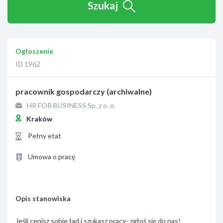
Szukaj
Ogłoszenie
ID 1962
pracownik gospodarczy (archiwalne)
HR FOR BUSINESS Sp. z o. o.
Kraków
Pełny etat
Umowa o pracę
Opis stanowiska
Jeśli cenisz sobie ład i szukasz pracy- zgłoś się do nas!