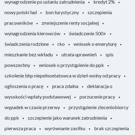
wynagrodzenie po ustaniu zatrudnienia
kredyt 2%
nowy polski ład
bon turystyczny
szczepienia
pracowników
zmniejszenie renty socjalnej
wynagrodzenia kierowców
świadczenie 500+
świadczenia rodzinne
rko
wniosek o emeryturę
mieszkanie bez wkładu
utrata uprawnień
spis
powszechny
wniosek o przystąpienie do ppk
szkolenie bhp niepełnoetatowca w dzień wolny od pracy
ogłoszenia o pracę
praca zdalna
deklaracja o
wysokości wpłaty podstawowej
porzucenie pracy
wypadek w czasie przerwy
przystąpienie zleceniobiorcy
do ppk
szczepienie jako warunek zatrudnienia
pierwsza praca
wyrównanie zasiłku
brak szczepienia