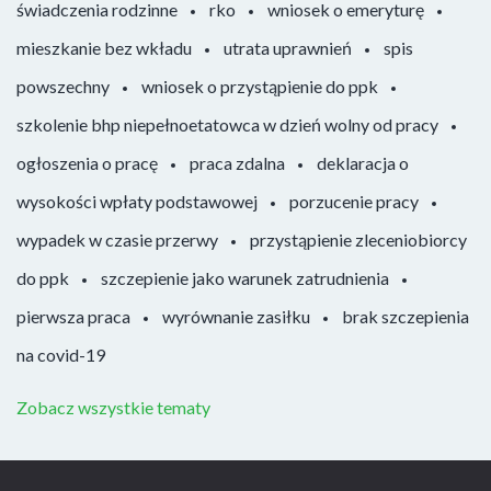
świadczenia rodzinne
rko
wniosek o emeryturę
mieszkanie bez wkładu
utrata uprawnień
spis
powszechny
wniosek o przystąpienie do ppk
szkolenie bhp niepełnoetatowca w dzień wolny od pracy
ogłoszenia o pracę
praca zdalna
deklaracja o
wysokości wpłaty podstawowej
porzucenie pracy
wypadek w czasie przerwy
przystąpienie zleceniobiorcy
do ppk
szczepienie jako warunek zatrudnienia
pierwsza praca
wyrównanie zasiłku
brak szczepienia
na covid-19
Zobacz wszystkie tematy