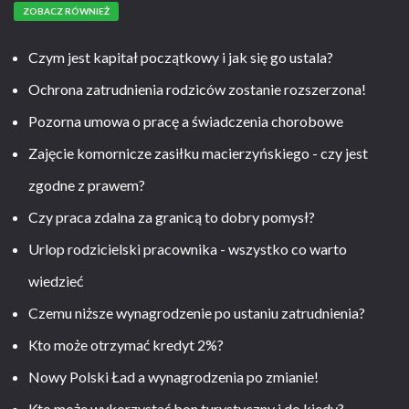
ZOBACZ RÓWNIEŻ
Czym jest kapitał początkowy i jak się go ustala?
Ochrona zatrudnienia rodziców zostanie rozszerzona!
Pozorna umowa o pracę a świadczenia chorobowe
Zajęcie komornicze zasiłku macierzyńskiego - czy jest
zgodne z prawem?
Czy praca zdalna za granicą to dobry pomysł?
Urlop rodzicielski pracownika - wszystko co warto
wiedzieć
Czemu niższe wynagrodzenie po ustaniu zatrudnienia?
Kto może otrzymać kredyt 2%?
Nowy Polski Ład a wynagrodzenia po zmianie!
Kto może wykorzystać bon turystyczny i do kiedy?