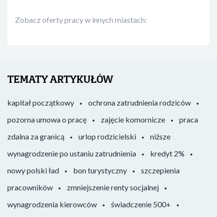
Zobacz oferty pracy w innych miastach:
TEMATY ARTYKUŁÓW
kapitał początkowy
ochrona zatrudnienia rodziców
pozorna umowa o pracę
zajęcie komornicze
praca
zdalna za granicą
urlop rodzicielski
niższe
wynagrodzenie po ustaniu zatrudnienia
kredyt 2%
nowy polski ład
bon turystyczny
szczepienia
pracowników
zmniejszenie renty socjalnej
wynagrodzenia kierowców
świadczenie 500+