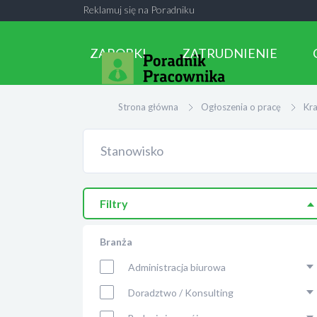
Reklamuj się na Poradniku
ZAROBKI
ZATRUDNIENIE
Strona główna
Ogłoszenia o pracę
Kr
Filtry
Branża
Administracja biurowa
Doradztwo / Konsulting