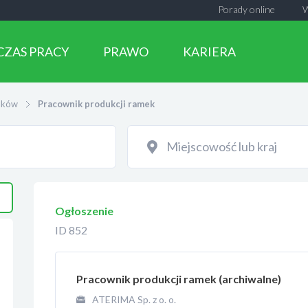
Porady online
CZAS PRACY
PRAWO
KARIERA
aków
Pracownik produkcji ramek
Ogłoszenie
ID 852
Pracownik produkcji ramek (archiwalne)
ATERIMA Sp. z o. o.