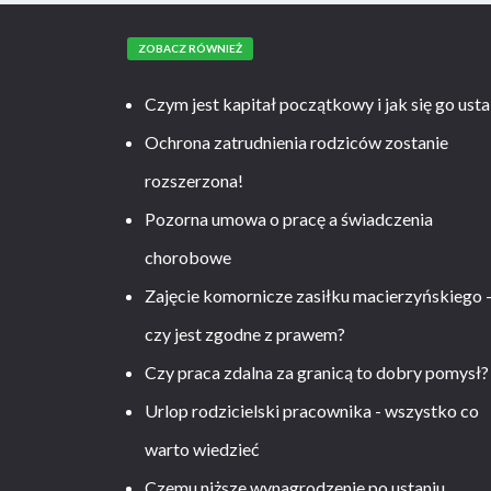
ZOBACZ RÓWNIEŻ
Czym jest kapitał początkowy i jak się go usta
Ochrona zatrudnienia rodziców zostanie
rozszerzona!
Pozorna umowa o pracę a świadczenia
chorobowe
Zajęcie komornicze zasiłku macierzyńskiego 
czy jest zgodne z prawem?
Czy praca zdalna za granicą to dobry pomysł?
Urlop rodzicielski pracownika - wszystko co
warto wiedzieć
Czemu niższe wynagrodzenie po ustaniu