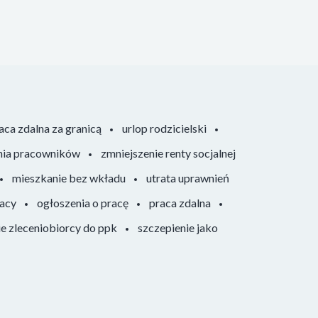
aca zdalna za granicą
urlop rodzicielski
nia pracowników
zmniejszenie renty socjalnej
mieszkanie bez wkładu
utrata uprawnień
racy
ogłoszenia o pracę
praca zdalna
ie zleceniobiorcy do ppk
szczepienie jako