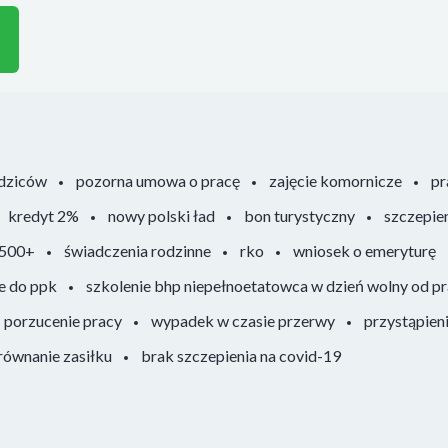
odziców
pozorna umowa o pracę
zajęcie komornicze
pr
kredyt 2%
nowy polski ład
bon turystyczny
szczepie
 500+
świadczenia rodzinne
rko
wniosek o emeryturę
e do ppk
szkolenie bhp niepełnoetatowca w dzień wolny od p
porzucenie pracy
wypadek w czasie przerwy
przystąpien
ównanie zasiłku
brak szczepienia na covid-19