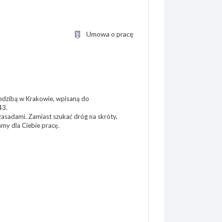
Umowa o pracę
edzibą w Krakowie, wpisaną do
43.
 zasadami. Zamiast szukać dróg na skróty,
my dla Ciebie pracę.