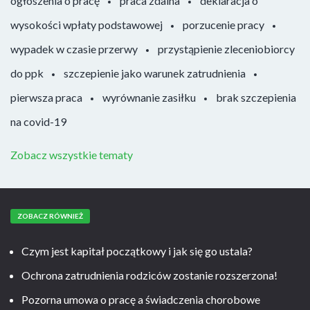
ogłoszenia o pracę
praca zdalna
deklaracja o
wysokości wpłaty podstawowej
porzucenie pracy
wypadek w czasie przerwy
przystąpienie zleceniobiorcy
do ppk
szczepienie jako warunek zatrudnienia
pierwsza praca
wyrównanie zasiłku
brak szczepienia
na covid-19
Zobacz wszystkie tematy
ZOBACZ RÓWNIEŻ
Czym jest kapitał początkowy i jak się go ustala?
Ochrona zatrudnienia rodziców zostanie rozszerzona!
Pozorna umowa o pracę a świadczenia chorobowe