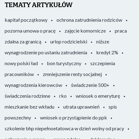
TEMATY ARTYKUŁÓW
kapitał początkowy
ochrona zatrudnienia rodziców
pozorna umowa o pracę
zajęcie komornicze
praca
zdalna za granicą
urlop rodzicielski
niższe
wynagrodzenie po ustaniu zatrudnienia
kredyt 2%
nowy polski ład
bon turystyczny
szczepienia
pracowników
zmniejszenie renty socjalnej
wynagrodzenia kierowców
świadczenie 500+
świadczenia rodzinne
rko
wniosek o emeryturę
mieszkanie bez wkładu
utrata uprawnień
spis
powszechny
wniosek o przystąpienie do ppk
szkolenie bhp niepełnoetatowca w dzień wolny od pracy