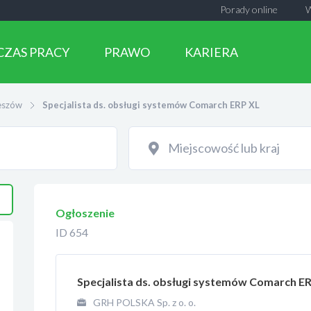
Porady online
CZAS PRACY
PRAWO
KARIERA
eszów
Specjalista ds. obsługi systemów Comarch ERP XL
Ogłoszenie
ID 654
Specjalista ds. obsługi systemów Comarch ER
GRH POLSKA Sp. z o. o.