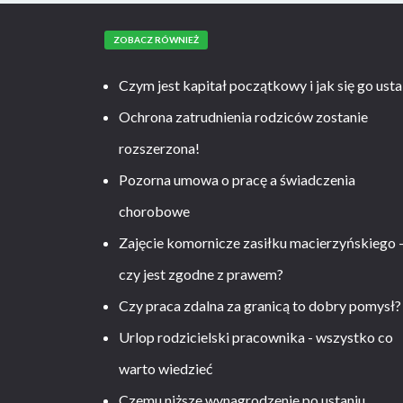
ZOBACZ RÓWNIEŻ
Czym jest kapitał początkowy i jak się go usta
Ochrona zatrudnienia rodziców zostanie
rozszerzona!
Pozorna umowa o pracę a świadczenia
chorobowe
Zajęcie komornicze zasiłku macierzyńskiego 
czy jest zgodne z prawem?
Czy praca zdalna za granicą to dobry pomysł?
Urlop rodzicielski pracownika - wszystko co
warto wiedzieć
Czemu niższe wynagrodzenie po ustaniu