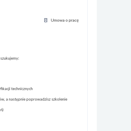
Umowa o pracę
oszukujemy:
fikacji technicznych
mów, a następnie poprowadzisz szkolenie
ń)