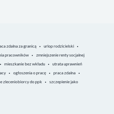
aca zdalna za granicą
urlop rodzicielski
nia pracowników
zmniejszenie renty socjalnej
mieszkanie bez wkładu
utrata uprawnień
racy
ogłoszenia o pracę
praca zdalna
ie zleceniobiorcy do ppk
szczepienie jako