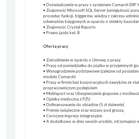
• Doświadczenie w pracy z systemem Comarch ERP 
• Znajomość Microsoft SQL Server (umiejętność porus
procedur, funkcji, triggerów, wiedza z zakresu admini
schematów księgowych w oparciu o obiekty bazoda
• Znajomość Crystal Reports
• Prawo jazdy kat. B
Oferta pracy
• Zatrudnienie w oparciu o Umowę o pracę
• Pracę od poniedziałku do piątku w przyjemnych god
• Wynagrodzenie podstawowe (zależne od posiada
modułu Comarch)
• Pracę w firmie bez korporacyjnych nawyków ze stał
propracowniczym podejściem
• Multisport oraz Ubezpieczenie grupowe z możliwoś
• Opieka medyczna z PZU
• Dofinansowanie do obiadów (5 zł dziennie)
• Premie świąteczne oraz wczasy pod gruszą
• Coroczne imprezy integracyjne
• A dodatkowo w dniu swoich urodzin, otrzymujesz 