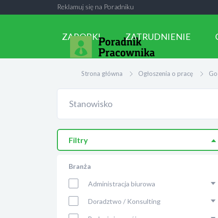
Reklamuj się na Poradniku
ZAROBKI
ZATRUDNIENIE
Strona główna
Ogłoszenia o pracę
Go
Filtry
Branża
Administracja biurowa
Doradztwo / Konsulting