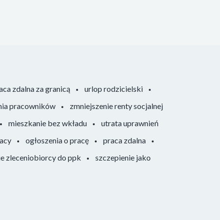
aca zdalna za granicą
urlop rodzicielski
nia pracowników
zmniejszenie renty socjalnej
mieszkanie bez wkładu
utrata uprawnień
racy
ogłoszenia o pracę
praca zdalna
ie zleceniobiorcy do ppk
szczepienie jako