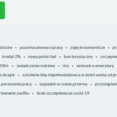
odziców
pozorna umowa o pracę
zajęcie komornicze
pr
kredyt 2%
nowy polski ład
bon turystyczny
szczepie
 500+
świadczenia rodzinne
rko
wniosek o emeryturę
e do ppk
szkolenie bhp niepełnoetatowca w dzień wolny od p
porzucenie pracy
wypadek w czasie przerwy
przystąpien
ównanie zasiłku
brak szczepienia na covid-19