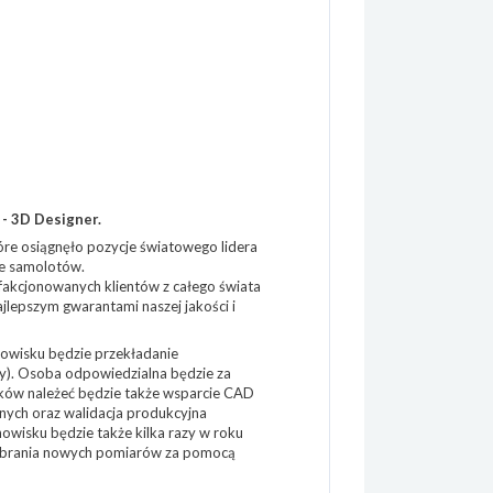
- 3D Designer.
re osiągnęło pozycje światowego lidera
e samolotów.
sfakcjonowanych klientów z całego świata
ajlepszym gwarantami naszej jakości i
owisku będzie przekładanie
y). Osoba odpowiedzialna będzie za
ków należeć będzie także wsparcie CAD
ych oraz walidacja produkcyjna
wisku będzie także kilka razy w roku
pobrania nowych pomiarów za pomocą