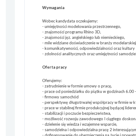
Wymagania
Wobec kandydata oczekujemy:
- umiejętności modelowania przestrzennego,
- znajomości programu Rhino 3D,
- znajomości jęz. angielskiego lub niemieckiego,
- mile widziane doświadczenie w branży modelarskiej
- komunikatywności, odpowiedzialności oraz kultury 
- zdolności analitycznych oraz umiejętności samodz
Oferta pracy
Oferujemy:
- zatrudnienie w formie umowy o pracę,
- prace od poniedziałku do piątku w godzinach 6.00 
- firmowy samochód
- perspektywę długotrwałej współpracy w firmie w kt
- prace w stabilnej firmie produkcyjnej będącej lider
- stabilizacji i poczucie bezpieczeństwa,
- możliwość rozwoju zawodowego I ciągłego doskona
- dzielenie się wiedza i wzajemne wsparcie,
- samodzielna i odpowiedzialna pracę 2 interesując
- dofinansowanie do ubezpieczenia na życie i prywat