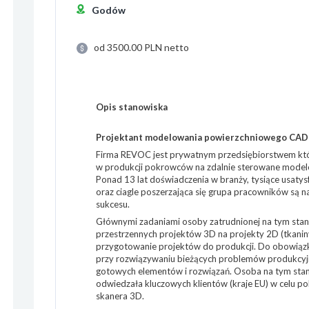
Godów
od 3500.00 PLN netto
Opis stanowiska
Projektant modelowania powierzchniowego CAD 
Firma REVOC jest prywatnym przedsiębiorstwem któ
w produkcji pokrowców na zdalnie sterowane model
Ponad 13 lat doświadczenia w branży, tysiące usaty
oraz ciagle poszerzająca się grupa pracowników są n
sukcesu.
Głównymi zadaniami osoby zatrudnionej na tym stan
przestrzennych projektów 3D na projekty 2D (tkanin
przygotowanie projektów do produkcji. Do obowiąz
przy rozwiązywaniu bieżących problemów produkcyjn
gotowych elementów i rozwiązań. Osoba na tym stano
odwiedzała kluczowych klientów (kraje EU) w celu 
skanera 3D.