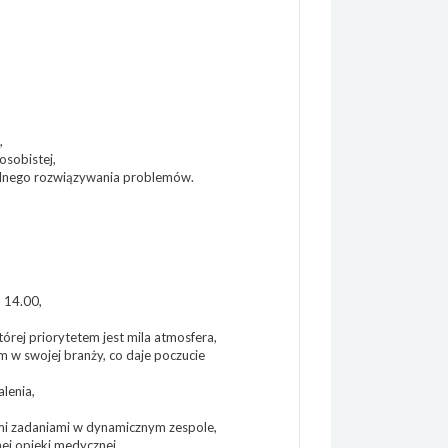
,
osobistej,
ielnego rozwiązywania problemów.
- 14.00,
órej priorytetem jest mila atmosfera,
em w swojej branży, co daje poczucie
lenia,
ymi zadaniami w dynamicznym zespole,
nej opieki medycznej,