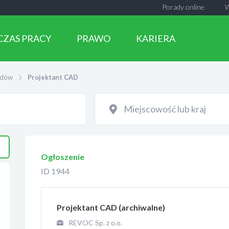
Porady online
CZAS PRACY
PRAWO
KARIERA
dów
Projektant CAD
Ogłoszenie
ID 1944
Projektant CAD (archiwalne)
REVOC Sp. z o.o.