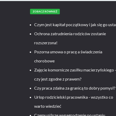
ZOBACZ RÓWNIEŻ
Czym jest kapitał początkowy i jak się go usta
Ochrona zatrudnienia rodziców zostanie
rozszerzona!
Pozorna umowa o pracę a świadczenia
chorobowe
Zajęcie komornicze zasiłku macierzyńskiego 
czy jest zgodne z prawem?
Czy praca zdalna za granicą to dobry pomysł?
Urlop rodzicielski pracownika - wszystko co
warto wiedzieć
Czemu niższe wynagrodzenie po ustaniu