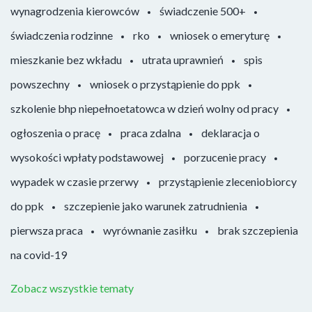
wynagrodzenia kierowców
świadczenie 500+
świadczenia rodzinne
rko
wniosek o emeryturę
mieszkanie bez wkładu
utrata uprawnień
spis
powszechny
wniosek o przystąpienie do ppk
szkolenie bhp niepełnoetatowca w dzień wolny od pracy
ogłoszenia o pracę
praca zdalna
deklaracja o
wysokości wpłaty podstawowej
porzucenie pracy
wypadek w czasie przerwy
przystąpienie zleceniobiorcy
do ppk
szczepienie jako warunek zatrudnienia
pierwsza praca
wyrównanie zasiłku
brak szczepienia
na covid-19
Zobacz wszystkie tematy