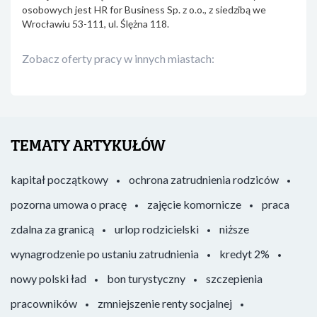
osobowych jest HR for Business Sp. z o.o., z siedzibą we
Wrocławiu 53-111, ul. Ślężna 118.
Zobacz oferty pracy w innych miastach:
TEMATY ARTYKUŁÓW
kapitał początkowy
ochrona zatrudnienia rodziców
pozorna umowa o pracę
zajęcie komornicze
praca
zdalna za granicą
urlop rodzicielski
niższe
wynagrodzenie po ustaniu zatrudnienia
kredyt 2%
nowy polski ład
bon turystyczny
szczepienia
pracowników
zmniejszenie renty socjalnej