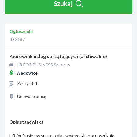
Szukaj
Ogłoszenie
ID 2187
Kierownik usług sprzątających (archiwalne)
HR FOR BUSINESS Sp. z o. o.
Wadowice
Pełny etat
Umowa o pracę
Opis stanowiska
HR for Business sp. z o.o dla swojego Klienta poszukuje