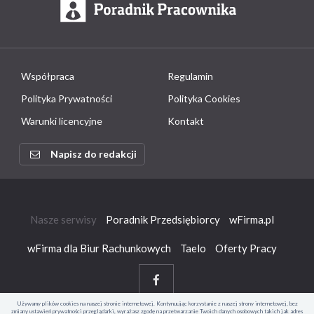
Współpraca
Regulamin
Polityka Prywatności
Polityka Cookies
Warunki licencyjne
Kontakt
Napisz do redakcji
Nasze serwisy
Poradnik Przedsiębiorcy
wFirma.pl
wFirma dla Biur Rachunkowych
Taelo
Oferty Pracy
Używamy plików cookies na naszej stronie internetowej. Kontynuując korzystanie z naszej strony internetowej, bez
zmiany ustawień prywatności przeglądarki, wyrażasz zgodę na przetwarzanie Twoich danych osobowych takich jak adres