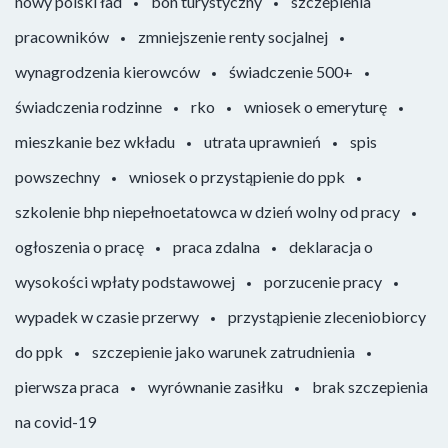
nowy polski ład
bon turystyczny
szczepienia
pracowników
zmniejszenie renty socjalnej
wynagrodzenia kierowców
świadczenie 500+
świadczenia rodzinne
rko
wniosek o emeryturę
mieszkanie bez wkładu
utrata uprawnień
spis
powszechny
wniosek o przystąpienie do ppk
szkolenie bhp niepełnoetatowca w dzień wolny od pracy
ogłoszenia o pracę
praca zdalna
deklaracja o
wysokości wpłaty podstawowej
porzucenie pracy
wypadek w czasie przerwy
przystąpienie zleceniobiorcy
do ppk
szczepienie jako warunek zatrudnienia
pierwsza praca
wyrównanie zasiłku
brak szczepienia
na covid-19