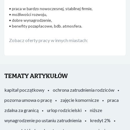
• praca w bardzo nowoczesnej, stabilnej firmie,
• możliwości rozwoju,
• dobre wynagrodzenie,
• benefity pozapłacowe, bdb. atmosfera.
Zobacz oferty pracy w innych miastach:
TEMATY ARTYKUŁÓW
kapitał początkowy
ochrona zatrudnienia rodziców
pozorna umowa o pracę
zajęcie komornicze
praca
zdalna za granicą
urlop rodzicielski
niższe
wynagrodzenie po ustaniu zatrudnienia
kredyt 2%