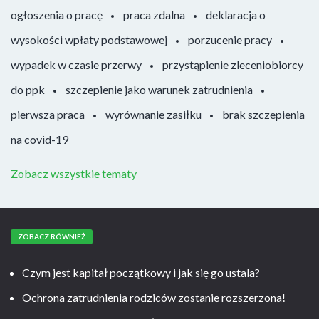
ogłoszenia o pracę
praca zdalna
deklaracja o
wysokości wpłaty podstawowej
porzucenie pracy
wypadek w czasie przerwy
przystąpienie zleceniobiorcy
do ppk
szczepienie jako warunek zatrudnienia
pierwsza praca
wyrównanie zasiłku
brak szczepienia
na covid-19
Zobacz wszystkie tematy
ZOBACZ RÓWNIEŻ
Czym jest kapitał początkowy i jak się go ustala?
Ochrona zatrudnienia rodziców zostanie rozszerzona!