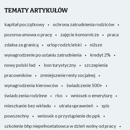
TEMATY ARTYKUŁÓW
kapitał początkowy
ochrona zatrudnienia rodziców
pozorna umowa o pracę
zajęcie komornicze
praca
zdalna za granicą
urlop rodzicielski
niższe
wynagrodzenie po ustaniu zatrudnienia
kredyt 2%
nowy polski ład
bon turystyczny
szczepienia
pracowników
zmniejszenie renty socjalnej
wynagrodzenia kierowców
świadczenie 500+
świadczenia rodzinne
rko
wniosek o emeryturę
mieszkanie bez wkładu
utrata uprawnień
spis
powszechny
wniosek o przystąpienie do ppk
szkolenie bhp niepełnoetatowca w dzień wolny od pracy