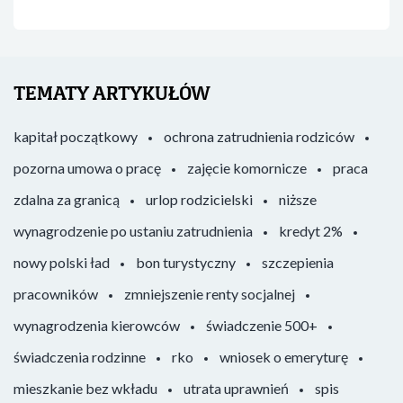
TEMATY ARTYKUŁÓW
kapitał początkowy
ochrona zatrudnienia rodziców
pozorna umowa o pracę
zajęcie komornicze
praca
zdalna za granicą
urlop rodzicielski
niższe
wynagrodzenie po ustaniu zatrudnienia
kredyt 2%
nowy polski ład
bon turystyczny
szczepienia
pracowników
zmniejszenie renty socjalnej
wynagrodzenia kierowców
świadczenie 500+
świadczenia rodzinne
rko
wniosek o emeryturę
mieszkanie bez wkładu
utrata uprawnień
spis