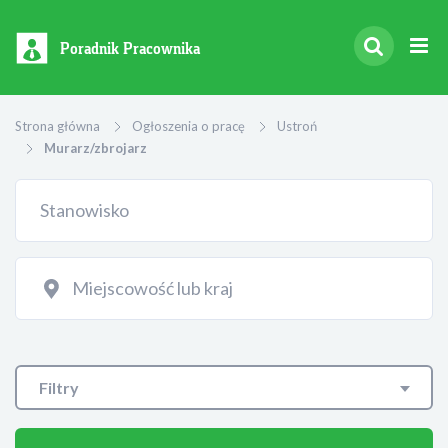
Poradnik Pracownika
Strona główna
Ogłoszenia o pracę
Ustroń
Murarz/zbrojarz
Filtry