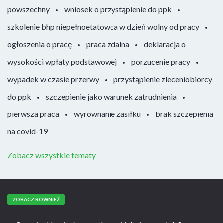
powszechny
wniosek o przystąpienie do ppk
szkolenie bhp niepełnoetatowca w dzień wolny od pracy
ogłoszenia o pracę
praca zdalna
deklaracja o
wysokości wpłaty podstawowej
porzucenie pracy
wypadek w czasie przerwy
przystąpienie zleceniobiorcy
do ppk
szczepienie jako warunek zatrudnienia
pierwsza praca
wyrównanie zasiłku
brak szczepienia
na covid-19
Zobacz wszystkie tematy
ZOBACZ RÓWNIEŻ