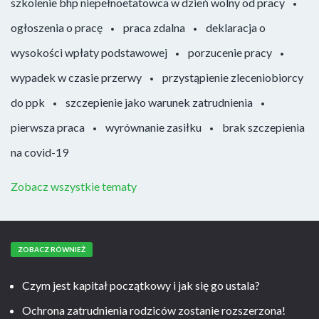
szkolenie bhp niepełnoetatowca w dzień wolny od pracy
ogłoszenia o pracę
praca zdalna
deklaracja o
wysokości wpłaty podstawowej
porzucenie pracy
wypadek w czasie przerwy
przystąpienie zleceniobiorcy
do ppk
szczepienie jako warunek zatrudnienia
pierwsza praca
wyrównanie zasiłku
brak szczepienia
na covid-19
Zobacz wszystkie tematy
ZOBACZ RÓWNIEŻ
Czym jest kapitał początkowy i jak się go ustala?
Ochrona zatrudnienia rodziców zostanie rozszerzona!