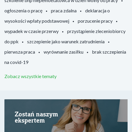
szkolenie bhp niepełnoetatowca w dzień wolny od pracy
ogłoszenia o pracę
praca zdalna
deklaracja o
wysokości wpłaty podstawowej
porzucenie pracy
wypadek w czasie przerwy
przystąpienie zleceniobiorcy
do ppk
szczepienie jako warunek zatrudnienia
pierwsza praca
wyrównanie zasiłku
brak szczepienia
na covid-19
Zobacz wszystkie tematy
Zostań naszym
ekspertem