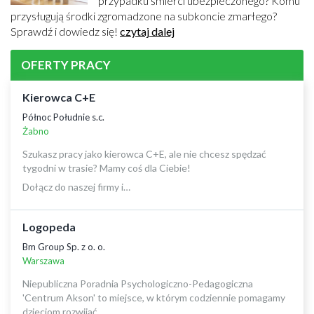
przypadku śmierci ubezpieczonego? Komu
przysługują środki zgromadzone na subkoncie zmarłego?
Sprawdź i dowiedz się!
czytaj dalej
OFERTY PRACY
Kierowca C+E
Północ Południe s.c.
Żabno
Szukasz pracy jako kierowca C+E, ale nie chcesz spędzać
tygodni w trasie? Mamy coś dla Ciebie!
Dołącz do naszej firmy i…
Logopeda
Bm Group Sp. z o. o.
Warszawa
Niepubliczna Poradnia Psychologiczno-Pedagogiczna
'Centrum Akson' to miejsce, w którym codziennie pomagamy
dzieciom rozwijać…