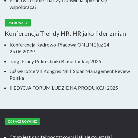
Praca w zespole - na czym powinna opierać się
współpraca?
PATRONATY
Konferencja Trendy HR: HR jako lider zmian
Konferencja Kadrowo-Płacowa ONLINE już 24-
25.06.2025!
Targi Pracy Politechniki Białostockiej 2025
Już wkrótce VII Kongres MIT Sloan Management Review
Polska
II EDYCJA FORUM LUDZIE NA PRODUKCJI 2025
ZOBACZ RÓWNIEŻ
Czym jest kapitał początkowy i jak się go ustala?