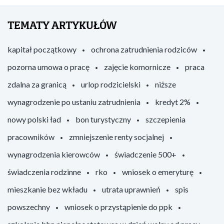
TEMATY ARTYKUŁÓW
kapitał początkowy
ochrona zatrudnienia rodziców
pozorna umowa o pracę
zajęcie komornicze
praca
zdalna za granicą
urlop rodzicielski
niższe
wynagrodzenie po ustaniu zatrudnienia
kredyt 2%
nowy polski ład
bon turystyczny
szczepienia
pracowników
zmniejszenie renty socjalnej
wynagrodzenia kierowców
świadczenie 500+
świadczenia rodzinne
rko
wniosek o emeryturę
mieszkanie bez wkładu
utrata uprawnień
spis
powszechny
wniosek o przystąpienie do ppk