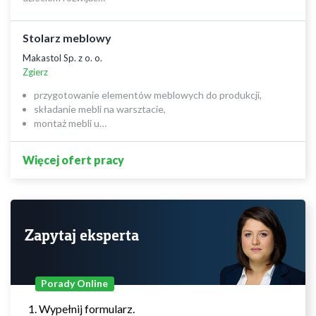
Stolarz meblowy
Makastol Sp. z o. o.
Zgierz
przygotowanie elementów meblowych do produkcji,
składanie mebli na warsztacie,
montaż mebli u…
Więcej ofert pracy
Zapytaj eksperta
Porady Online
Wypełnij formularz.