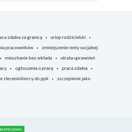
aca zdalna za granicą
urlop rodzicielski
nia pracowników
zmniejszenie renty socjalnej
mieszkanie bez wkładu
utrata uprawnień
racy
ogłoszenia o pracę
praca zdalna
ie zleceniobiorcy do ppk
szczepienie jako
BEZPIECZENIA