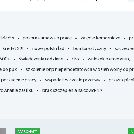
odziców
pozorna umowa o pracę
zajęcie komornicze
pr
kredyt 2%
nowy polski ład
bon turystyczny
szczepie
 500+
świadczenia rodzinne
rko
wniosek o emeryturę
e do ppk
szkolenie bhp niepełnoetatowca w dzień wolny od p
porzucenie pracy
wypadek w czasie przerwy
przystąpien
ównanie zasiłku
brak szczepienia na covid-19
PATRONATY
U