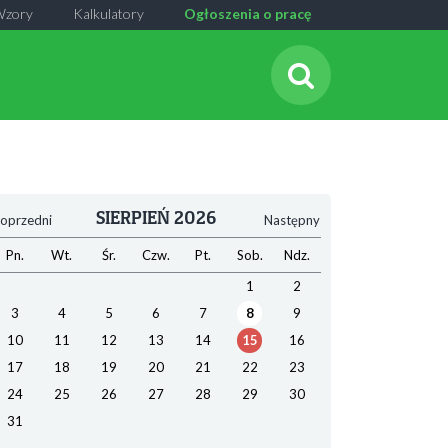
Wzory
Kalkulatory
Ogłoszenia o pracę
SIERPIEŃ 2026
oprzedni
Następny
Pn.
Wt.
Śr.
Czw.
Pt.
Sob.
Ndz.
1
2
3
4
5
6
7
8
9
10
11
12
13
14
15
16
17
18
19
20
21
22
23
24
25
26
27
28
29
30
31