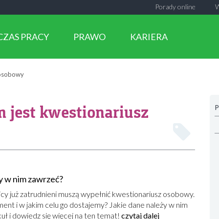
Porady online
CZAS PRACY
PRAWO
KARIERA
 osobowy
 jest kwestionariusz
P
y w nim zawrzeć?
cy już zatrudnieni muszą wypełnić kwestionariusz osobowy.
ent i w jakim celu go dostajemy? Jakie dane należy w nim
uł i dowiedz się więcej na ten temat!
czytaj dalej