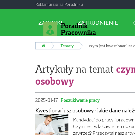
Reklamuj się na Poradniku
ZAROBKI
ZATRUDNIENIE
Tematy
czym jest kwestionariusz
czym
Artykuły na temat
osobowy
2025-01-17
Poszukiwanie pracy
Kwestionariusz osobowy - jakie dane należ
Kandydaci do pracy i pracowni
Czym jest właściwie ten dokum
zawrzeć? Przeczytaj nasz artyk