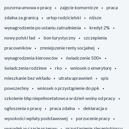
pozorna umowa o pracę
zajęcie komornicze
praca
zdalna za granicą
urlop rodzicielski
niższe
wynagrodzenie po ustaniu zatrudnienia
kredyt 2%
nowy polski ład
bon turystyczny
szczepienia
pracowników
zmniejszenie renty socjalnej
wynagrodzenia kierowców
świadczenie 500+
świadczenia rodzinne
rko
wniosek o emeryturę
mieszkanie bez wkładu
utrata uprawnień
spis
powszechny
wniosek o przystąpienie do ppk
szkolenie bhp niepełnoetatowca w dzień wolny od pracy
ogłoszenia o pracę
praca zdalna
deklaracja o
wysokości wpłaty podstawowej
porzucenie pracy
wypadek w czasie przerwy
przystąpienie zleceniobiorcy