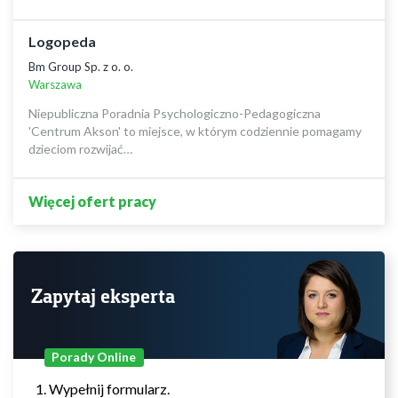
Logopeda
Bm Group Sp. z o. o.
Warszawa
Niepubliczna Poradnia Psychologiczno-Pedagogiczna
'Centrum Akson' to miejsce, w którym codziennie pomagamy
dzieciom rozwijać…
Więcej ofert pracy
Zapytaj eksperta
Porady Online
Wypełnij formularz.