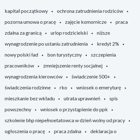
kapitał początkowy
ochrona zatrudnienia rodziców
pozorna umowa o pracę
zajęcie komornicze
praca
zdalna za granicą
urlop rodzicielski
niższe
wynagrodzenie po ustaniu zatrudnienia
kredyt 2%
nowy polski ład
bon turystyczny
szczepienia
pracowników
zmniejszenie renty socjalnej
wynagrodzenia kierowców
świadczenie 500+
świadczenia rodzinne
rko
wniosek o emeryturę
mieszkanie bez wkładu
utrata uprawnień
spis
powszechny
wniosek o przystąpienie do ppk
szkolenie bhp niepełnoetatowca w dzień wolny od pracy
ogłoszenia o pracę
praca zdalna
deklaracja o