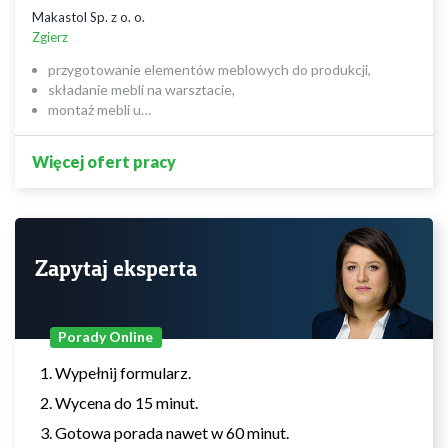
Makastol Sp. z o. o.
Zgierz
przygotowanie elementów meblowych do produkcji,
składanie mebli na warsztacie,
montaż mebli u…
Więcej ofert pracy
Zapytaj eksperta
Porady Online
Wypełnij formularz.
Wycena do 15 minut.
Gotowa porada nawet w 60 minut.