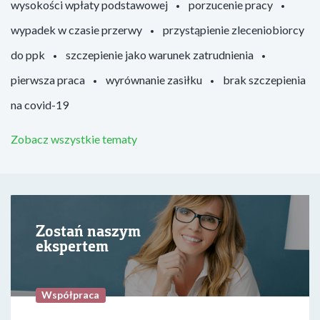
wysokości wpłaty podstawowej
porzucenie pracy
wypadek w czasie przerwy
przystąpienie zleceniobiorcy
do ppk
szczepienie jako warunek zatrudnienia
pierwsza praca
wyrównanie zasiłku
brak szczepienia
na covid-19
Zobacz wszystkie tematy
Zostań naszym
ekspertem
Współpraca