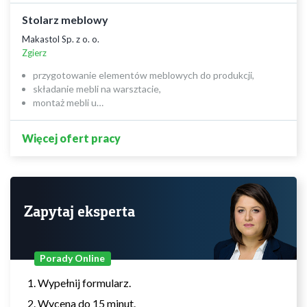
Stolarz meblowy
Makastol Sp. z o. o.
Zgierz
przygotowanie elementów meblowych do produkcji,
składanie mebli na warsztacie,
montaż mebli u…
Więcej ofert pracy
Zapytaj eksperta
Porady Online
Wypełnij formularz.
Wycena do 15 minut.