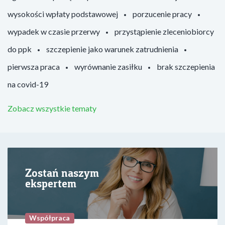
wysokości wpłaty podstawowej
porzucenie pracy
wypadek w czasie przerwy
przystąpienie zleceniobiorcy
do ppk
szczepienie jako warunek zatrudnienia
pierwsza praca
wyrównanie zasiłku
brak szczepienia
na covid-19
Zobacz wszystkie tematy
Zostań naszym
ekspertem
Współpraca