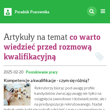
Poradnik Pracownika
co warto
Artykuły na temat
wiedzieć przed rozmową
kwalifikacyjną
2025-02-20
Poszukiwanie pracy
Kompetencje a kwalifikacje - czym się różnią?
Rekruterzy biorąc pod uwagę profile
kandydatów zwracają uwagę nie tylko na
osiągnięcia zawodowe i doświadczenie, ale i
na predyspozycje rekrutowanego. Nadal
jednak wielu ludzi nie potrafi odróżnić czym są kompetencje a