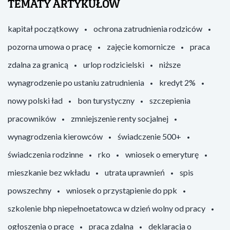
TEMATY ARTYKUŁÓW
kapitał początkowy
ochrona zatrudnienia rodziców
pozorna umowa o pracę
zajęcie komornicze
praca
zdalna za granicą
urlop rodzicielski
niższe
wynagrodzenie po ustaniu zatrudnienia
kredyt 2%
nowy polski ład
bon turystyczny
szczepienia
pracowników
zmniejszenie renty socjalnej
wynagrodzenia kierowców
świadczenie 500+
świadczenia rodzinne
rko
wniosek o emeryturę
mieszkanie bez wkładu
utrata uprawnień
spis
powszechny
wniosek o przystąpienie do ppk
szkolenie bhp niepełnoetatowca w dzień wolny od pracy
ogłoszenia o pracę
praca zdalna
deklaracja o