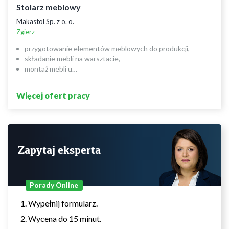
Stolarz meblowy
Makastol Sp. z o. o.
Zgierz
przygotowanie elementów meblowych do produkcji,
składanie mebli na warsztacie,
montaż mebli u…
Więcej ofert pracy
Zapytaj eksperta
Porady Online
Wypełnij formularz.
Wycena do 15 minut.