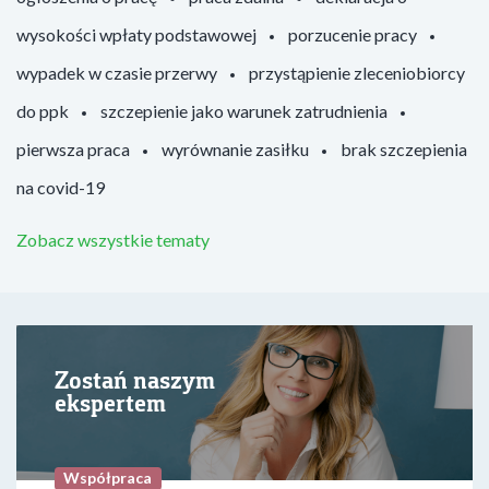
wysokości wpłaty podstawowej
porzucenie pracy
wypadek w czasie przerwy
przystąpienie zleceniobiorcy
do ppk
szczepienie jako warunek zatrudnienia
pierwsza praca
wyrównanie zasiłku
brak szczepienia
na covid-19
Zobacz wszystkie tematy
Zostań naszym
ekspertem
Współpraca