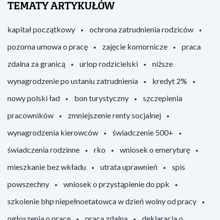
TEMATY ARTYKUŁÓW
kapitał początkowy
ochrona zatrudnienia rodziców
pozorna umowa o pracę
zajęcie komornicze
praca
zdalna za granicą
urlop rodzicielski
niższe
wynagrodzenie po ustaniu zatrudnienia
kredyt 2%
nowy polski ład
bon turystyczny
szczepienia
pracowników
zmniejszenie renty socjalnej
wynagrodzenia kierowców
świadczenie 500+
świadczenia rodzinne
rko
wniosek o emeryturę
mieszkanie bez wkładu
utrata uprawnień
spis
powszechny
wniosek o przystąpienie do ppk
szkolenie bhp niepełnoetatowca w dzień wolny od pracy
ogłoszenia o pracę
praca zdalna
deklaracja o