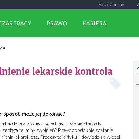
Porady online
CZAS PRACY
PRAWO
KARIERA
ola
nienie lekarskie kontrola
P
aki sposób może jej dokonać?
 każdy pracownik. Co jednak może się stać, gdy
 przeciąga terminy zwolnień? Prawdopodobnie zostanie
enia lekarskiego. Przeczytaj artykuł i dowiedz się więcej!