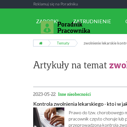
Reklamuj się na Poradniku
ZAROBKI
ZATRUDNIENIE
Tematy
zwolnienie lekarskie kontr
zwol
Artykuły na temat
2023-05-22
Inne nieobecności
Kontrola zwolnienia lekarskiego - kto i w j
Prawo do tzw. chorobowego ma
pracownik często choruje lub
przeprowadzona kontrola zwolni