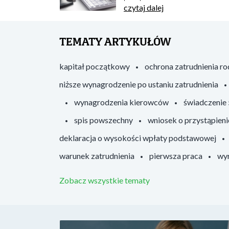
czytaj dalej
TEMATY ARTYKUŁÓW
kapitał początkowy
ochrona zatrudnienia r
niższe wynagrodzenie po ustaniu zatrudnienia
wynagrodzenia kierowców
świadczenie
spis powszechny
wniosek o przystąpieni
deklaracja o wysokości wpłaty podstawowej
warunek zatrudnienia
pierwsza praca
wyr
Zobacz wszystkie tematy