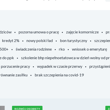
odziców
pozorna umowa o pracę
zajęcie komornicze
pr
kredyt 2%
nowy polski ład
bon turystyczny
szczepie
 500+
świadczenia rodzinne
rko
wniosek o emeryturę
e do ppk
szkolenie bhp niepełnoetatowca w dzień wolny od p
porzucenie pracy
wypadek w czasie przerwy
przystąpien
ównanie zasiłku
brak szczepienia na covid-19
ROZWÓJ OSOBISTY
Z