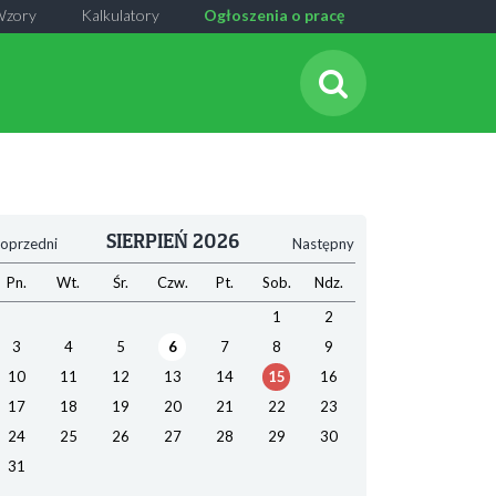
Wzory
Kalkulatory
Ogłoszenia o pracę
SIERPIEŃ 2026
oprzedni
Następny
Pn.
Wt.
Śr.
Czw.
Pt.
Sob.
Ndz.
1
2
3
4
5
6
7
8
9
10
11
12
13
14
15
16
17
18
19
20
21
22
23
24
25
26
27
28
29
30
31