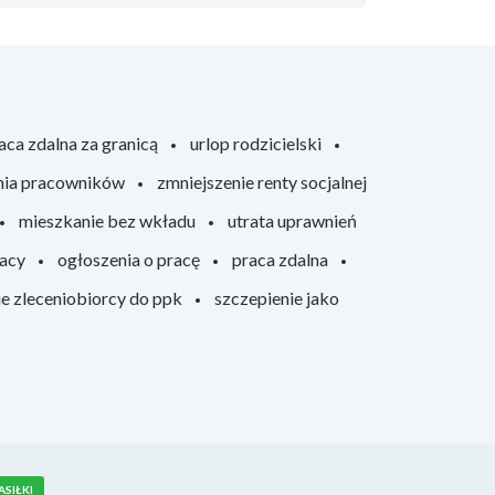
aca zdalna za granicą
urlop rodzicielski
nia pracowników
zmniejszenie renty socjalnej
mieszkanie bez wkładu
utrata uprawnień
racy
ogłoszenia o pracę
praca zdalna
ie zleceniobiorcy do ppk
szczepienie jako
ASIŁKI