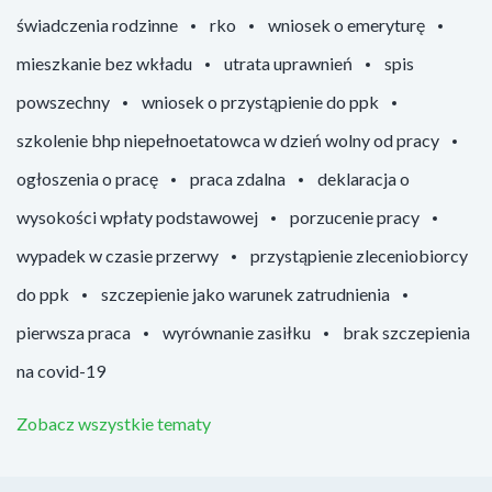
świadczenia rodzinne
rko
wniosek o emeryturę
mieszkanie bez wkładu
utrata uprawnień
spis
powszechny
wniosek o przystąpienie do ppk
szkolenie bhp niepełnoetatowca w dzień wolny od pracy
ogłoszenia o pracę
praca zdalna
deklaracja o
wysokości wpłaty podstawowej
porzucenie pracy
wypadek w czasie przerwy
przystąpienie zleceniobiorcy
do ppk
szczepienie jako warunek zatrudnienia
pierwsza praca
wyrównanie zasiłku
brak szczepienia
na covid-19
Zobacz wszystkie tematy