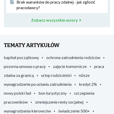
Brak warunków do pracy zdalnej - jak zgłosić
pracodawcy?
Zobacz wszystkie wzory
TEMATY ARTYKUŁÓW
kapitał początkowy
ochrona zatrudnienia rodziców
pozorna umowa o pracę
zajęcie komornicze
praca
zdalna za granicą
urlop rodzicielski
niższe
wynagrodzenie po ustaniu zatrudnienia
kredyt 2%
nowy polski ład
bon turystyczny
szczepienia
pracowników
zmniejszenie renty socjalnej
wynagrodzenia kierowców
świadczenie 500+