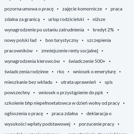
pozorna umowa o pracę
zajęcie komornicze
praca
zdalna za granicą
urlop rodzicielski
niższe
wynagrodzenie po ustaniu zatrudnienia
kredyt 2%
nowy polski ład
bon turystyczny
szczepienia
pracowników
zmniejszenie renty socjalnej
wynagrodzenia kierowców
świadczenie 500+
świadczenia rodzinne
rko
wniosek o emeryturę
mieszkanie bez wkładu
utrata uprawnień
spis
powszechny
wniosek o przystąpienie do ppk
szkolenie bhp niepełnoetatowca w dzień wolny od pracy
ogłoszenia o pracę
praca zdalna
deklaracja o
wysokości wpłaty podstawowej
porzucenie pracy