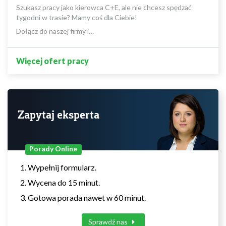
Szukasz pracy jako kierowca C+E, ale nie chcesz spędzać
tygodni w trasie? Mamy coś dla Ciebie!
Dołącz do naszej firmy i…
Więcej ofert pracy
Zapytaj eksperta
Porady Online
Wypełnij formularz.
Wycena do 15 minut.
Gotowa porada nawet w 60 minut.
Sprawdź nas