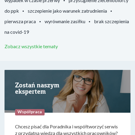
wypadek w czasie przerwy
przystąpienie zleceniobiorcy
do ppk
szczepienie jako warunek zatrudnienia
pierwsza praca
wyrównanie zasiłku
brak szczepienia
na covid-19
Zobacz wszystkie tematy
Zostań naszym
ekspertem
Współpraca
Chcesz pisać dla Poradnika i współtworzyć serwis
z przydatną wiedzą dla wszystkich pracowników?