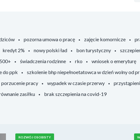
odziców
pozorna umowa o pracę
zajęcie komornicze
pr
kredyt 2%
nowy polski ład
bon turystyczny
szczepie
 500+
świadczenia rodzinne
rko
wniosek o emeryturę
e do ppk
szkolenie bhp niepełnoetatowca w dzień wolny od p
porzucenie pracy
wypadek w czasie przerwy
przystąpien
ównanie zasiłku
brak szczepienia na covid-19
ROZWÓJ OSOBISTY
W