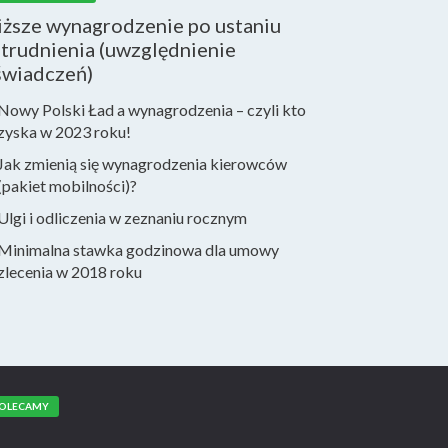
iższe wynagrodzenie po ustaniu
trudnienia (uwzględnienie
świadczeń)
Nowy Polski Ład a wynagrodzenia – czyli kto
zyska w 2023 roku!
Jak zmienią się wynagrodzenia kierowców
(pakiet mobilności)?
Ulgi i odliczenia w zeznaniu rocznym
Minimalna stawka godzinowa dla umowy
zlecenia w 2018 roku
OLECAMY