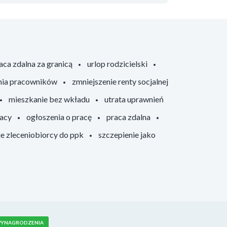
aca zdalna za granicą
urlop rodzicielski
nia pracowników
zmniejszenie renty socjalnej
mieszkanie bez wkładu
utrata uprawnień
racy
ogłoszenia o pracę
praca zdalna
ie zleceniobiorcy do ppk
szczepienie jako
YNAGRODZENIA