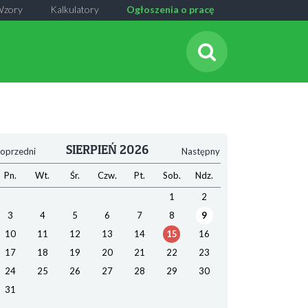
Wzory
Kalkulatory
Ogłoszenia o pracę
SIERPIEŃ 2026
oprzedni
Następny
Pn.
Wt.
Śr.
Czw.
Pt.
Sob.
Ndz.
1
2
3
4
5
6
7
8
9
10
11
12
13
14
15
16
17
18
19
20
21
22
23
24
25
26
27
28
29
30
31