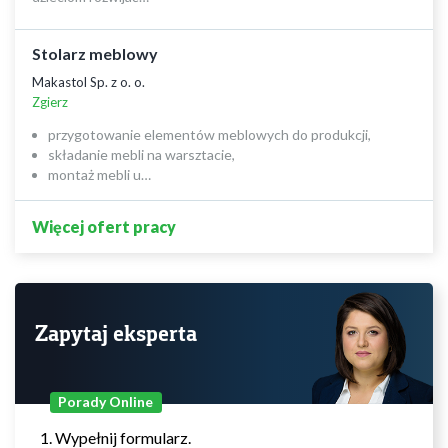
Stolarz meblowy
Makastol Sp. z o. o.
Zgierz
przygotowanie elementów meblowych do produkcji,
składanie mebli na warsztacie,
montaż mebli u…
Więcej ofert pracy
Zapytaj eksperta
Porady Online
Wypełnij formularz.