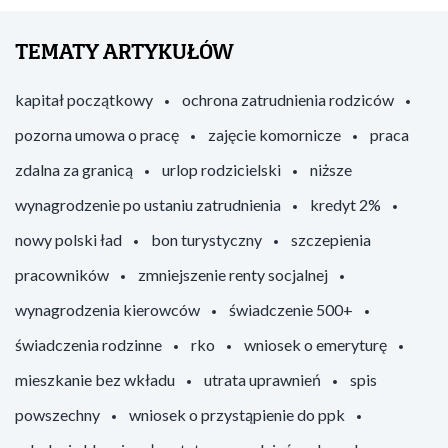
TEMATY ARTYKUŁÓW
kapitał początkowy
ochrona zatrudnienia rodziców
pozorna umowa o pracę
zajęcie komornicze
praca
zdalna za granicą
urlop rodzicielski
niższe
wynagrodzenie po ustaniu zatrudnienia
kredyt 2%
nowy polski ład
bon turystyczny
szczepienia
pracowników
zmniejszenie renty socjalnej
wynagrodzenia kierowców
świadczenie 500+
świadczenia rodzinne
rko
wniosek o emeryturę
mieszkanie bez wkładu
utrata uprawnień
spis
powszechny
wniosek o przystąpienie do ppk