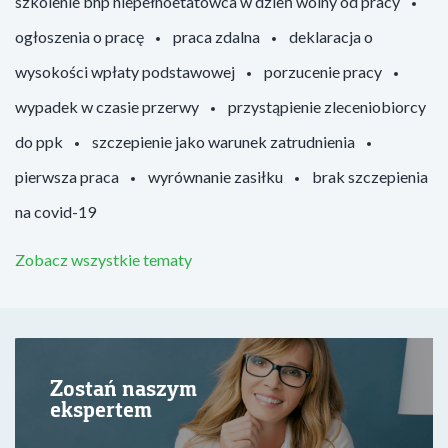
szkolenie bhp niepełnoetatowca w dzień wolny od pracy
ogłoszenia o pracę
praca zdalna
deklaracja o
wysokości wpłaty podstawowej
porzucenie pracy
wypadek w czasie przerwy
przystąpienie zleceniobiorcy
do ppk
szczepienie jako warunek zatrudnienia
pierwsza praca
wyrównanie zasiłku
brak szczepienia
na covid-19
Zobacz wszystkie tematy
Zostań naszym
ekspertem