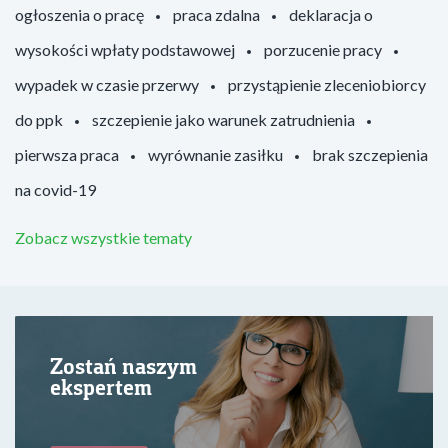
ogłoszenia o pracę
praca zdalna
deklaracja o
wysokości wpłaty podstawowej
porzucenie pracy
wypadek w czasie przerwy
przystąpienie zleceniobiorcy
do ppk
szczepienie jako warunek zatrudnienia
pierwsza praca
wyrównanie zasiłku
brak szczepienia
na covid-19
Zobacz wszystkie tematy
Zostań naszym
ekspertem