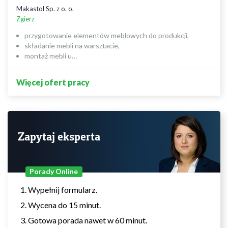
Makastol Sp. z o. o.
Zgierz
przygotowanie elementów meblowych do produkcji,
składanie mebli na warsztacie,
montaż mebli u…
Więcej ofert pracy
Zapytaj eksperta
Porady Online
Wypełnij formularz.
Wycena do 15 minut.
Gotowa porada nawet w 60 minut.