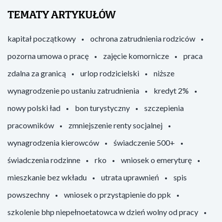
TEMATY ARTYKUŁÓW
kapitał początkowy
ochrona zatrudnienia rodziców
pozorna umowa o pracę
zajęcie komornicze
praca
zdalna za granicą
urlop rodzicielski
niższe
wynagrodzenie po ustaniu zatrudnienia
kredyt 2%
nowy polski ład
bon turystyczny
szczepienia
pracowników
zmniejszenie renty socjalnej
wynagrodzenia kierowców
świadczenie 500+
świadczenia rodzinne
rko
wniosek o emeryturę
mieszkanie bez wkładu
utrata uprawnień
spis
powszechny
wniosek o przystąpienie do ppk
szkolenie bhp niepełnoetatowca w dzień wolny od pracy