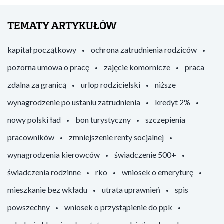
TEMATY ARTYKUŁÓW
kapitał początkowy
ochrona zatrudnienia rodziców
pozorna umowa o pracę
zajęcie komornicze
praca
zdalna za granicą
urlop rodzicielski
niższe
wynagrodzenie po ustaniu zatrudnienia
kredyt 2%
nowy polski ład
bon turystyczny
szczepienia
pracowników
zmniejszenie renty socjalnej
wynagrodzenia kierowców
świadczenie 500+
świadczenia rodzinne
rko
wniosek o emeryturę
mieszkanie bez wkładu
utrata uprawnień
spis
powszechny
wniosek o przystąpienie do ppk