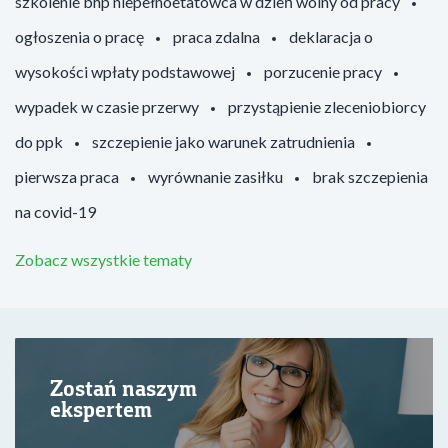
szkolenie bhp niepełnoetatowca w dzień wolny od pracy
ogłoszenia o pracę
praca zdalna
deklaracja o
wysokości wpłaty podstawowej
porzucenie pracy
wypadek w czasie przerwy
przystąpienie zleceniobiorcy
do ppk
szczepienie jako warunek zatrudnienia
pierwsza praca
wyrównanie zasiłku
brak szczepienia
na covid-19
Zobacz wszystkie tematy
Zostań naszym
ekspertem