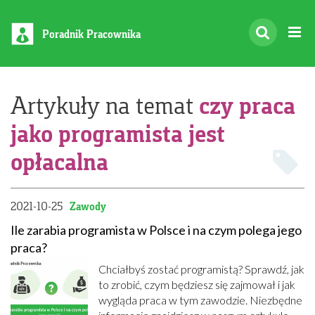
Poradnik Pracownika
czy praca
Artykuły na temat
jako programista jest
opłacalna
2021-10-25
Zawody
Ile zarabia programista w Polsce i na czym polega jego
praca?
Chciałbyś zostać programistą? Sprawdź, jak
to zrobić, czym będziesz się zajmował i jak
wygląda praca w tym zawodzie. Niezbędne