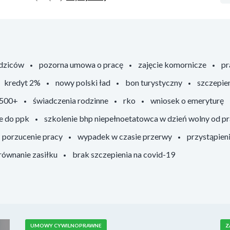
odziców
pozorna umowa o pracę
zajęcie komornicze
pr
kredyt 2%
nowy polski ład
bon turystyczny
szczepie
 500+
świadczenia rodzinne
rko
wniosek o emeryturę
e do ppk
szkolenie bhp niepełnoetatowca w dzień wolny od p
porzucenie pracy
wypadek w czasie przerwy
przystąpien
ównanie zasiłku
brak szczepienia na covid-19
UMOWY CYWILNOPRAWNE
Z