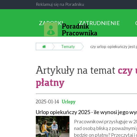
Reklamuj się na Poradniku
ZAROBKI
ZATRUDNIENIE
Tematy
czy urlop opiekuńczy jest 
czy 
Artykuły na temat
płatny
2025-01-14
Urlopy
Urlop opiekuńczy 2025 - ile wynosi jego w
Pracownikowi przysługuje w 20
nad osobą bliską z poważnymi
będzie on płatny? Przeczytaj i