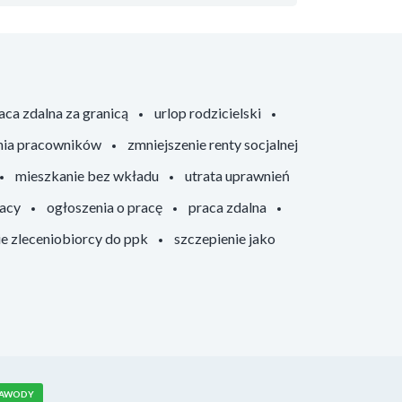
aca zdalna za granicą
urlop rodzicielski
nia pracowników
zmniejszenie renty socjalnej
mieszkanie bez wkładu
utrata uprawnień
racy
ogłoszenia o pracę
praca zdalna
ie zleceniobiorcy do ppk
szczepienie jako
AWODY