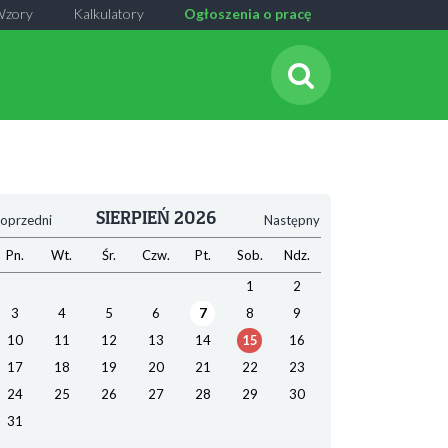
Wzory
Kalkulatory
Ogłoszenia o pracę
SIERPIEŃ 2026
oprzedni
Następny
Pn.
Wt.
Śr.
Czw.
Pt.
Sob.
Ndz.
1
2
3
4
5
6
7
8
9
10
11
12
13
14
15
16
17
18
19
20
21
22
23
24
25
26
27
28
29
30
31