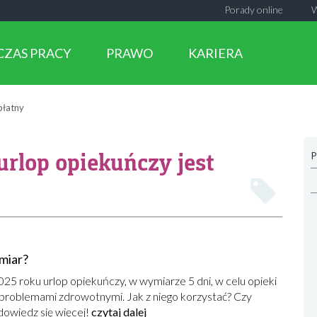
Porady online
CZAS PRACY
PRAWO
KARIERA
płatny
urlop opiekuńczy jest
P
ymiar?
25 roku urlop opiekuńczy, w wymiarze 5 dni, w celu opieki
 problemami zdrowotnymi. Jak z niego korzystać? Czy
 dowiedz się więcej!
czytaj dalej