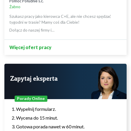
Północ Południe s.c.
Żabno
Szukasz pracy jako kierowca C+E, ale nie chcesz spędzać
tygodni w trasie? Mamy coś dla Ciebie!
Dołącz do naszej firmy i…
Więcej ofert pracy
Zapytaj eksperta
Porady Online
Wypełnij formularz.
Wycena do 15 minut.
Gotowa porada nawet w 60 minut.