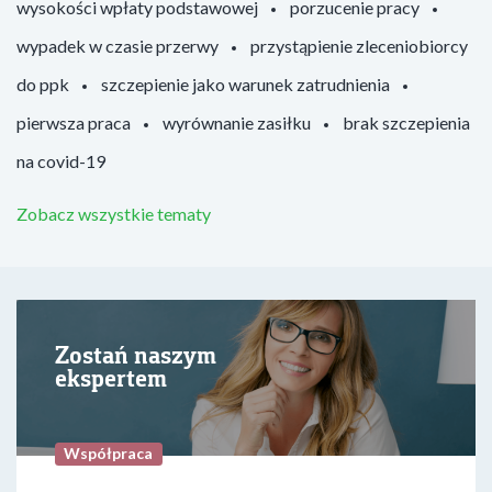
wysokości wpłaty podstawowej
porzucenie pracy
wypadek w czasie przerwy
przystąpienie zleceniobiorcy
do ppk
szczepienie jako warunek zatrudnienia
pierwsza praca
wyrównanie zasiłku
brak szczepienia
na covid-19
Zobacz wszystkie tematy
Zostań naszym
ekspertem
Współpraca