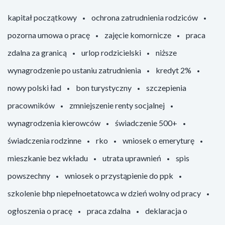
kapitał początkowy
ochrona zatrudnienia rodziców
pozorna umowa o pracę
zajęcie komornicze
praca
zdalna za granicą
urlop rodzicielski
niższe
wynagrodzenie po ustaniu zatrudnienia
kredyt 2%
nowy polski ład
bon turystyczny
szczepienia
pracowników
zmniejszenie renty socjalnej
wynagrodzenia kierowców
świadczenie 500+
świadczenia rodzinne
rko
wniosek o emeryturę
mieszkanie bez wkładu
utrata uprawnień
spis
powszechny
wniosek o przystąpienie do ppk
szkolenie bhp niepełnoetatowca w dzień wolny od pracy
ogłoszenia o pracę
praca zdalna
deklaracja o