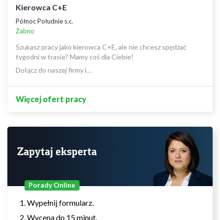
Kierowca C+E
Północ Południe s.c.
Żabno
Szukasz pracy jako kierowca C+E, ale nie chcesz spędzać
tygodni w trasie? Mamy coś dla Ciebie!
Dołącz do naszej firmy i…
Więcej ofert pracy
Zapytaj eksperta
Porady Online
Wypełnij formularz.
Wycena do 15 minut.