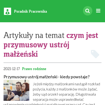
Poradnik Pracownika
czym jest
Artykuły na temat
przymusowy ustrój
małżeński
2021-12-17
Prawo rodzinne
Przymusowy ustrój małżeński - kiedy powstaje?
Jeżeli między małżonkami nastąpił rozkład
pożycia, każdy z małżonków może żądać,
żeby sąd orzekł separację. Długotrwała
separacja może usprawiedliwiać
ustanowienie rozdzielności majątkowej przez sąd. Czy jest