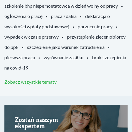
szkolenie bhp niepełnoetatowca w dzień wolny od pracy
ogłoszenia o pracę
praca zdalna
deklaracja o
wysokości wpłaty podstawowej
porzucenie pracy
wypadek w czasie przerwy
przystąpienie zleceniobiorcy
do ppk
szczepienie jako warunek zatrudnienia
pierwsza praca
wyrównanie zasiłku
brak szczepienia
na covid-19
Zobacz wszystkie tematy
Zostań naszym
ekspertem