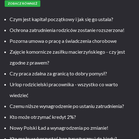
ZOBACZ RÓWNIEŻ
Czym jest kapitał początkowy i jak się go ustala?
Ochrona zatrudnienia rodziców zostanie rozszerzona!
Pozorna umowa o pracę a świadczenia chorobowe
Zajęcie komornicze zasiłku macierzyńskiego - czy jest
zgodne z prawem?
Czy praca zdalna za granicą to dobry pomysł?
Urlop rodzicielski pracownika - wszystko co warto
wiedzieć
Czemu niższe wynagrodzenie po ustaniu zatrudnienia?
Kto może otrzymać kredyt 2%?
Nowy Polski Ład a wynagrodzenia po zmianie!
Kto może wykorzystać bon turystyczny i do kiedy?