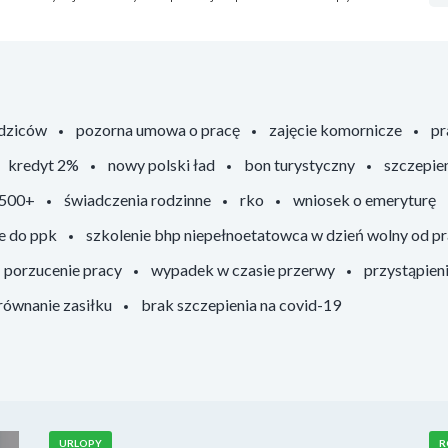
odziców
pozorna umowa o pracę
zajęcie komornicze
pr
kredyt 2%
nowy polski ład
bon turystyczny
szczepie
 500+
świadczenia rodzinne
rko
wniosek o emeryturę
e do ppk
szkolenie bhp niepełnoetatowca w dzień wolny od p
porzucenie pracy
wypadek w czasie przerwy
przystąpien
ównanie zasiłku
brak szczepienia na covid-19
URLOPY
R