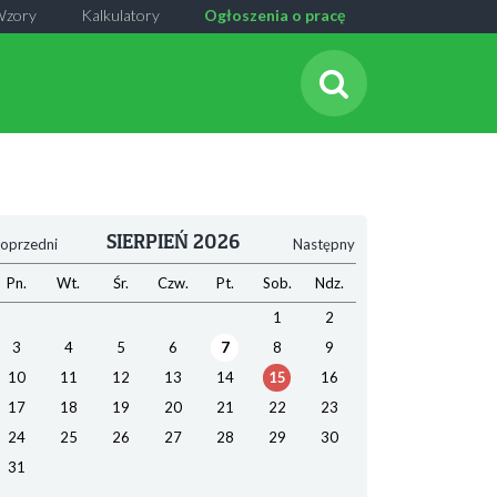
Wzory
Kalkulatory
Ogłoszenia o pracę
SIERPIEŃ 2026
oprzedni
Następny
Pn.
Wt.
Śr.
Czw.
Pt.
Sob.
Ndz.
1
2
3
4
5
6
7
8
9
10
11
12
13
14
15
16
17
18
19
20
21
22
23
24
25
26
27
28
29
30
31