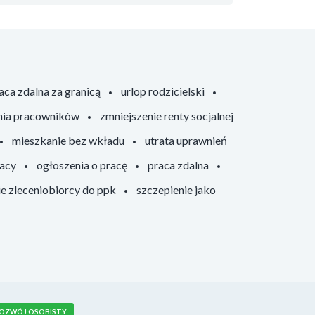
aca zdalna za granicą
urlop rodzicielski
nia pracowników
zmniejszenie renty socjalnej
mieszkanie bez wkładu
utrata uprawnień
racy
ogłoszenia o pracę
praca zdalna
ie zleceniobiorcy do ppk
szczepienie jako
OZWÓJ OSOBISTY