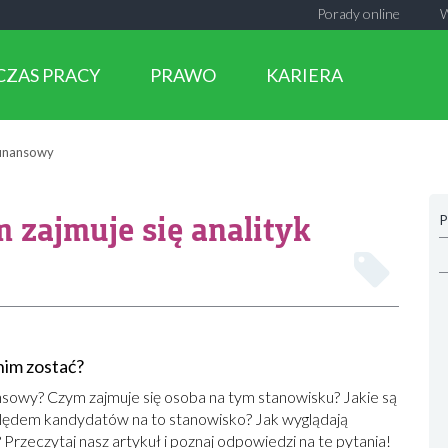
Porady online
CZAS PRACY
PRAWO
KARIERA
 finansowy
 zajmuje się analityk
P
nim zostać?
ansowy? Czym zajmuje się osoba na tym stanowisku? Jakie są
dem kandydatów na to stanowisko? Jak wyglądają
 Przeczytaj nasz artykuł i poznaj odpowiedzi na te pytania!