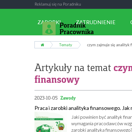
Reklamuj się na Poradniku
ZAROBKI
ZATRUDNIENIE
Tematy
czym zajmuje się analityk
czym
Artykuły na temat
finansowy
2023-10-05
Zawody
Praca i zarobki analityka finansowego. Jak 
Jaki powinien być analityk fin
wymagania pracodawców wzglę
zarobki analityka finansowego?