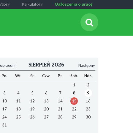
Wzory
Kalkulatory
Ogłoszenia o pracę
SIERPIEŃ 2026
oprzedni
Następny
Pn.
Wt.
Śr.
Czw.
Pt.
Sob.
Ndz.
1
2
3
4
5
6
7
8
9
10
11
12
13
14
15
16
17
18
19
20
21
22
23
24
25
26
27
28
29
30
31