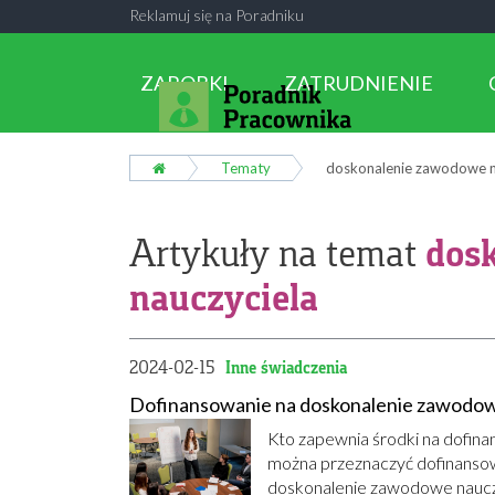
Reklamuj się na Poradniku
ZAROBKI
ZATRUDNIENIE
Tematy
doskonalenie zawodowe n
dos
Artykuły na temat
nauczyciela
2024-02-15
Inne świadczenia
Dofinansowanie na doskonalenie zawodow
Kto zapewnia środki na dofin
można przeznaczyć dofinansow
doskonalenie zawodowe nauczy