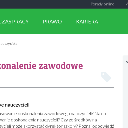
Porady online
CZAS PRACY
PRAWO
KARIERA
auczyciela
konalenie zawodowe
P
e nauczycieli
ansowanie doskonalenia zawodowego nauczycieli? Na co
anie doskonalenia nauczycieli? Czy ze środków na
cieli może skorzystać dyrektor szkoły? Poznaj odpowiedź