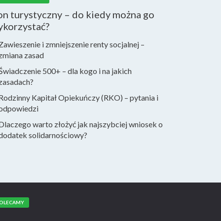
n turystyczny – do kiedy można go
ykorzystać?
Zawieszenie i zmniejszenie renty socjalnej –
zmiana zasad
Świadczenie 500+ – dla kogo i na jakich
zasadach?
Rodzinny Kapitał Opiekuńczy (RKO) – pytania i
odpowiedzi
Dlaczego warto złożyć jak najszybciej wniosek o
dodatek solidarnościowy?
OLECAMY