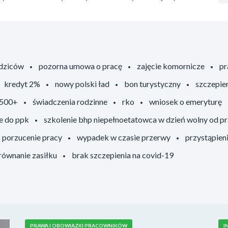
odziców
pozorna umowa o pracę
zajęcie komornicze
pr
kredyt 2%
nowy polski ład
bon turystyczny
szczepie
 500+
świadczenia rodzinne
rko
wniosek o emeryturę
e do ppk
szkolenie bhp niepełnoetatowca w dzień wolny od p
porzucenie pracy
wypadek w czasie przerwy
przystąpien
ównanie zasiłku
brak szczepienia na covid-19
PRAWA I OBOWIĄZKI PRACOWNIKÓW
I