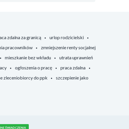
aca zdalna za granicą
urlop rodzicielski
nia pracowników
zmniejszenie renty socjalnej
mieszkanie bez wkładu
utrata uprawnień
racy
ogłoszenia o pracę
praca zdalna
ie zleceniobiorcy do ppk
szczepienie jako
NNE ŚWIADCZENIA