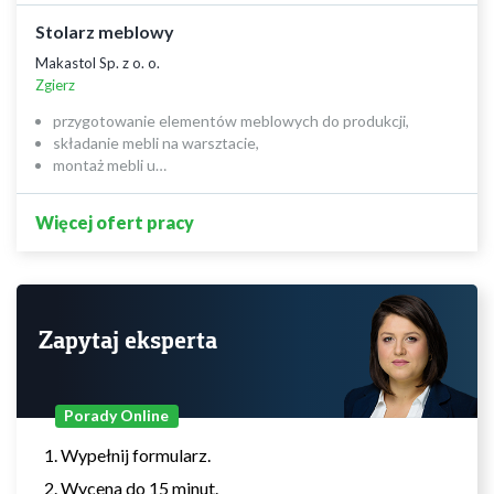
Stolarz meblowy
Makastol Sp. z o. o.
Zgierz
przygotowanie elementów meblowych do produkcji,
składanie mebli na warsztacie,
montaż mebli u…
Więcej ofert pracy
Zapytaj eksperta
Porady Online
Wypełnij formularz.
Wycena do 15 minut.