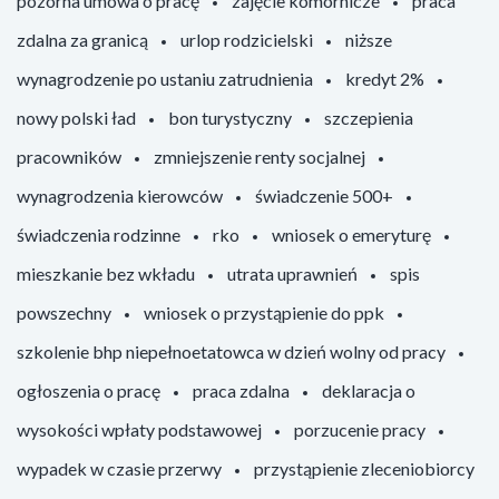
pozorna umowa o pracę
zajęcie komornicze
praca
zdalna za granicą
urlop rodzicielski
niższe
wynagrodzenie po ustaniu zatrudnienia
kredyt 2%
nowy polski ład
bon turystyczny
szczepienia
pracowników
zmniejszenie renty socjalnej
wynagrodzenia kierowców
świadczenie 500+
świadczenia rodzinne
rko
wniosek o emeryturę
mieszkanie bez wkładu
utrata uprawnień
spis
powszechny
wniosek o przystąpienie do ppk
szkolenie bhp niepełnoetatowca w dzień wolny od pracy
ogłoszenia o pracę
praca zdalna
deklaracja o
wysokości wpłaty podstawowej
porzucenie pracy
wypadek w czasie przerwy
przystąpienie zleceniobiorcy