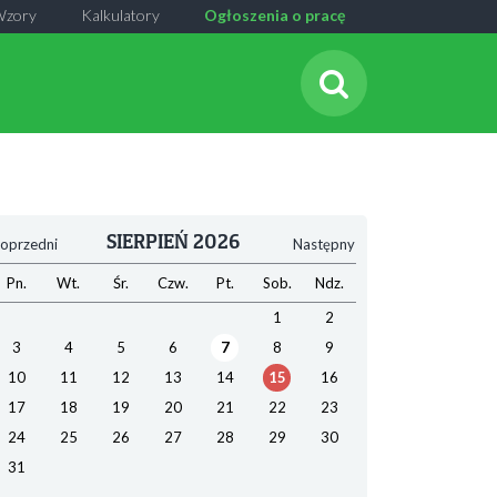
Wzory
Kalkulatory
Ogłoszenia o pracę
SIERPIEŃ 2026
oprzedni
Następny
Pn.
Wt.
Śr.
Czw.
Pt.
Sob.
Ndz.
1
2
3
4
5
6
7
8
9
10
11
12
13
14
15
16
17
18
19
20
21
22
23
24
25
26
27
28
29
30
31