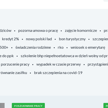
odziców
pozorna umowa o pracę
zajęcie komornicze
pr
kredyt 2%
nowy polski ład
bon turystyczny
szczepie
 500+
świadczenia rodzinne
rko
wniosek o emeryturę
e do ppk
szkolenie bhp niepełnoetatowca w dzień wolny od p
porzucenie pracy
wypadek w czasie przerwy
przystąpien
ównanie zasiłku
brak szczepienia na covid-19
POSZUKIWANIE PRACY
P