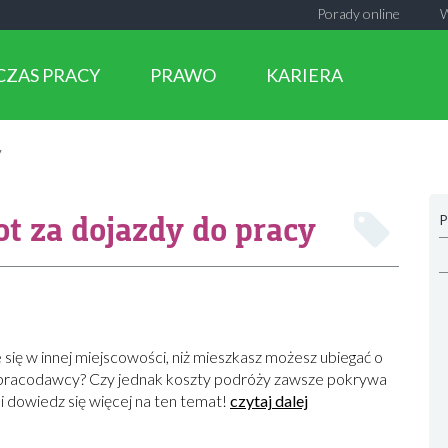
Porady online
CZAS PRACY
PRAWO
KARIERA
y
t za dojazdy do pracy
P
 się w innej miejscowości, niż mieszkasz możesz ubiegać o
 pracodawcy? Czy jednak koszty podróży zawsze pokrywa
i dowiedz się więcej na ten temat!
czytaj dalej