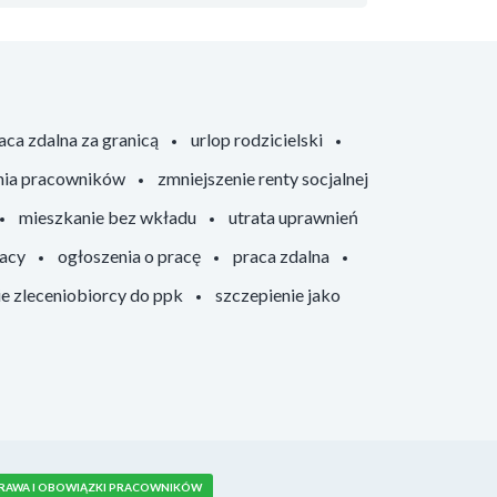
aca zdalna za granicą
urlop rodzicielski
nia pracowników
zmniejszenie renty socjalnej
mieszkanie bez wkładu
utrata uprawnień
racy
ogłoszenia o pracę
praca zdalna
ie zleceniobiorcy do ppk
szczepienie jako
RAWA I OBOWIĄZKI PRACOWNIKÓW