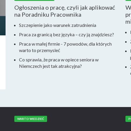
Ogłoszenia o pracę, czyli jak aplikować
W
na Poradniku Pracownika
p
mi
Szczepienie jako warunek zatrudnienia
Praca za granicą bez języka – czy ją znajdziesz?
Praca w małej firmie - 7 powodów, dla których
warto to przemysleć
Co sprawia, że praca w opiece seniora w
Niemczech jest tak atrakcyjna?
WARTO WIEDZIEĆ
P