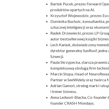
Bartek Pucek, prezes Forward Oper
produktów opartych na Al.
Krzysztof Wojewodzic, prezes Escol
Dominika Bucholc, konsultantka, p
sztucznej inteligencji oraz ekonom
Radek Drzewiecki, prezes LP Group
autor bestsellerowej książki bizne
Lech Kaniuk, doświadczony menedżer
dyrektor generalny SunRoof, jedna 
Szwecji.
Paula Skrzypecka, starsza prawnicz
kompleksową obsługą firm technolo
Marcin Stopa, Head of NeuroResea
Partner w SeeWidely oraz twórca 
Adrian Gamoń, strateg marki i eksp
i trener biznesu.
Anna Ledwoń-Blacha, Co-founder &
founder CRASH Mondays.