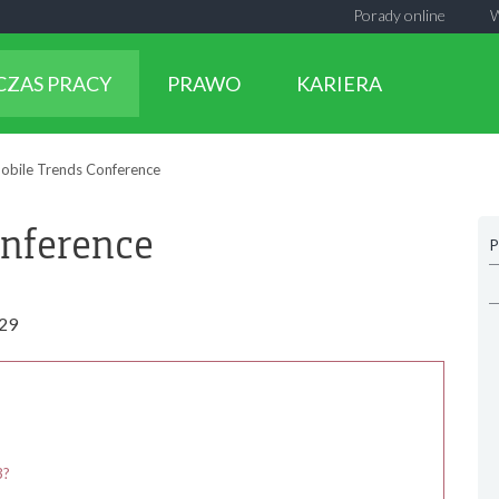
Porady online
CZAS PRACY
PRAWO
KARIERA
obile Trends Conference
onference
P
29
3?