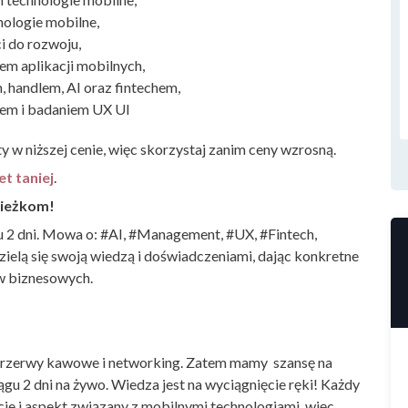
ologie mobilne,
i do rozwoju,
em aplikacji mobilnych,
 handlem, AI oraz fintechem,
iem i badaniem UX UI
y w niższej cenie, więc skorzystaj zanim ceny wzrosną.
et taniej
.
cieżkom!
 2 dni. Mowa o: #AI, #Management, #UX, #Fintech,
elą się swoją wiedzą i doświadczeniami, dając konkretne
w biznesowych.
 przerwy kawowe i networking. Zatem mamy szansę na
u 2 dni na żywo. Wiedza jest na wyciągnięcie ręki! Każdy
cie i aspekt związany z mobilnymi technologiami, więc