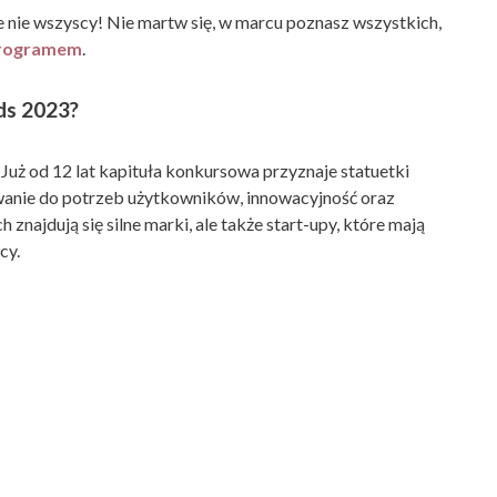
ze nie wszyscy! Nie martw się, w marcu poznasz wszystkich,
programem
.
ds 2023?
 Już od 12 lat kapituła konkursowa przyznaje statuetki
wanie do potrzeb użytkowników, innowacyjność oraz
ajdują się silne marki, ale także start-upy, które mają
zcy.