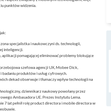
ciu punktów widzenia.
jak:
ona specjalistka i naukowczyni ds. technologii,
 inteligencji.
o, aplikacji pomagającej eliminować problemy blokujące
przebojowa szefowa agencji UX, Mobee Dick,
u i badaniu produktów i usług cyfrowych.
dwóch dekad obserwuje i tłumaczy wpływ technologii na
chnologiczny, dziennikarz naukowy powołany przez
frowego Ambasadora UE. Prezes Instytutu Lema.
e 7 lat pełnił rolę product directora i mobile directora w
 eobuwie.