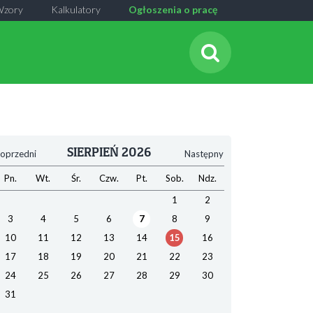
Wzory
Kalkulatory
Ogłoszenia o pracę
SIERPIEŃ 2026
oprzedni
Następny
Pn.
Wt.
Śr.
Czw.
Pt.
Sob.
Ndz.
1
2
3
4
5
6
7
8
9
10
11
12
13
14
15
16
17
18
19
20
21
22
23
24
25
26
27
28
29
30
31