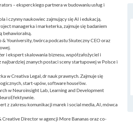
ators – eksperckiego partnera w budowaniu usług i
a i czynny naukowiec zajmujący się AI i edukacją.
roject managerka i marketerka, zajmuje się badaniem
ią behawioralną.
 & Youniversity, twórca podcastu Skuteczny CEO oraz
sowej.
 i ekspert skalowania biznesu, współzałożyciel i
z najbardziej znanych postaci sceny startupowej w Polsce i
ka w Creativa Legal, dr nauk prawnych. Zajmuje się
gicznych, start-upów, software house'ów.
rch w Neuroinsight Lab, Learning and Development
NeuroEfektywnie.
ert z zakresu komunikacji marek i social media, AI, mówca
 Creative Director w agencji More Bananas oraz co-