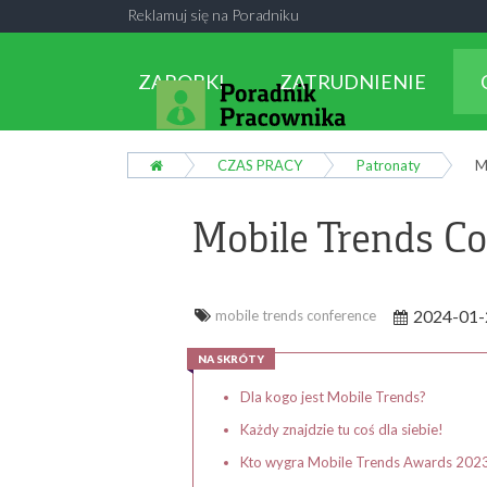
Reklamuj się na Poradniku
ZAROBKI
ZATRUDNIENIE
CZAS PRACY
Patronaty
M
Mobile Trends C
2024-01-
mobile trends conference
NA SKRÓTY
Dla kogo jest Mobile Trends?
Każdy znajdzie tu coś dla siebie!
Kto wygra Mobile Trends Awards 202