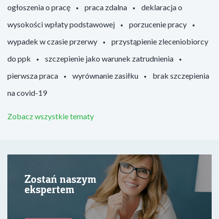
ogłoszenia o pracę
praca zdalna
deklaracja o
wysokości wpłaty podstawowej
porzucenie pracy
wypadek w czasie przerwy
przystąpienie zleceniobiorcy
do ppk
szczepienie jako warunek zatrudnienia
pierwsza praca
wyrównanie zasiłku
brak szczepienia
na covid-19
Zobacz wszystkie tematy
Zostań naszym
ekspertem