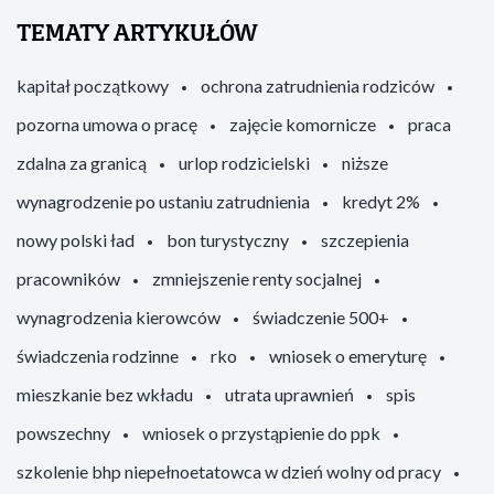
TEMATY ARTYKUŁÓW
kapitał początkowy
ochrona zatrudnienia rodziców
pozorna umowa o pracę
zajęcie komornicze
praca
zdalna za granicą
urlop rodzicielski
niższe
wynagrodzenie po ustaniu zatrudnienia
kredyt 2%
nowy polski ład
bon turystyczny
szczepienia
pracowników
zmniejszenie renty socjalnej
wynagrodzenia kierowców
świadczenie 500+
świadczenia rodzinne
rko
wniosek o emeryturę
mieszkanie bez wkładu
utrata uprawnień
spis
powszechny
wniosek o przystąpienie do ppk
szkolenie bhp niepełnoetatowca w dzień wolny od pracy