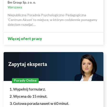
Bm Group Sp. z o. o.
Warszawa
Niepubliczna Poradnia Psychologiczno-Pedagogiczna
'Centrum Akson' to miejsce, w którym codziennie pomagamy
dzieciom rozwijać…
Więcej ofert pracy
Zapytaj eksperta
Porady Online
Wypełnij formularz.
Wycena do 15 minut.
Gotowa porada nawet w 60 minut.