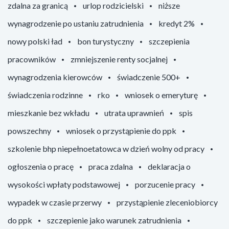
zdalna za granicą
urlop rodzicielski
niższe
wynagrodzenie po ustaniu zatrudnienia
kredyt 2%
nowy polski ład
bon turystyczny
szczepienia
pracowników
zmniejszenie renty socjalnej
wynagrodzenia kierowców
świadczenie 500+
świadczenia rodzinne
rko
wniosek o emeryturę
mieszkanie bez wkładu
utrata uprawnień
spis
powszechny
wniosek o przystąpienie do ppk
szkolenie bhp niepełnoetatowca w dzień wolny od pracy
ogłoszenia o pracę
praca zdalna
deklaracja o
wysokości wpłaty podstawowej
porzucenie pracy
wypadek w czasie przerwy
przystąpienie zleceniobiorcy
do ppk
szczepienie jako warunek zatrudnienia