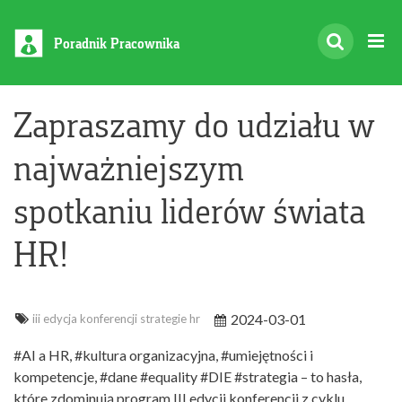
Poradnik Pracownika
Zapraszamy do udziału w
najważniejszym
spotkaniu liderów świata
HR!
2024-03-01
iii edycja konferencji strategie hr
#AI a HR, #kultura organizacyjna, #umiejętności i
kompetencje, #dane #equality #DIE #strategia – to hasła,
które zdominują program III edycji konferencji z cyklu