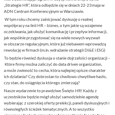
„Strategie HR”, która odbędzie się w dniach 22-23 maja w
ADN Centrum Konferencyjnym w Warszawie.
W tym roku chcemy zainicjować dyskusję o realnej
współpracy na linii HR – biznes, o tym jakie są wzajemne
oczekiwania, jak ułożyć komunikację i przepływ informacji,
jak wspólnie przygotować się na wiele nowych wyzwań
w obszarze regulacyjnym, które już niebawem wprowadzą
rewolucję w firmach (m.in. wdrażanie strategii DI&E i ESG)
To będzie również dyskusja o stanie dojrzałości organizacji –
Które firmy można zaliczyć do data driven organization,
a może zwinność to cecha, która najlepiej opisze charakter
ich działania? Czy dobrostan to chwilowo chwytliwe hasło,
czy stan, do osiągnięcia którego zmierzają?
Nasze wydarzenie to prawdziwe Święto HR! Każdy z
uczestników będzie mógł ułożyć samodzielnie agendę
wybierając z szerokiej oferty prelekcji, paneli dyskusyjnych i
równoległych ścieżek tematycznych. A to wszystko