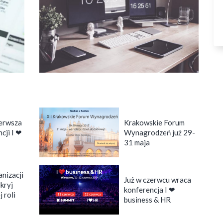
ierwsza
Krakowskie Forum
cji I ❤
Wynagrodzeń już 29-
31 maja
nizacji
Już w czerwcu wraca
dkryj
konferencja I ❤
 roli
business & HR