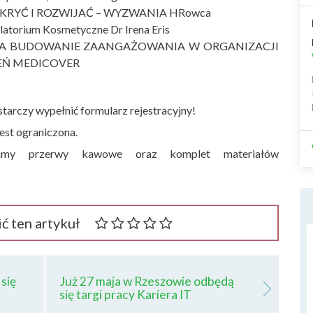
DKRYĆ I ROZWIJAĆ – WYZWANIA HRowca
atorium Kosmetyczne Dr Irena Eris
A BUDOWANIE ZAANGAŻOWANIA W ORGANIZACJI
EŃ MEDICOVER
starczy wypełnić formularz rejestracyjny!
jest ograniczona.
niamy przerwy kawowe oraz komplet materiałów
ć ten artykuł
się
Już 27 maja w Rzeszowie odbędą
się targi pracy Kariera IT