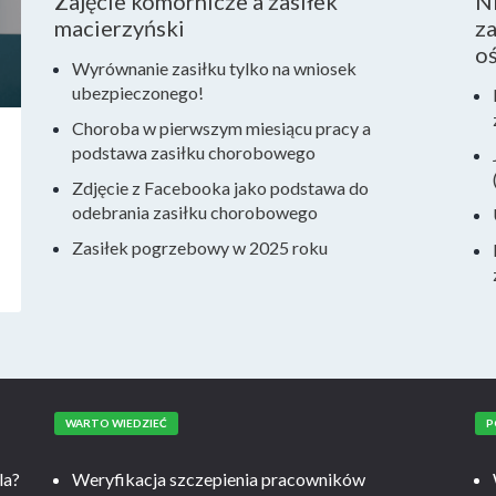
Zajęcie komornicze a zasiłek
N
macierzyński
za
o
Wyrównanie zasiłku tylko na wniosek
ubezpieczonego!
Choroba w pierwszym miesiącu pracy a
podstawa zasiłku chorobowego
Zdjęcie z Facebooka jako podstawa do
odebrania zasiłku chorobowego
Zasiłek pogrzebowy w 2025 roku
WARTO WIEDZIEĆ
P
la?
Weryfikacja szczepienia pracowników