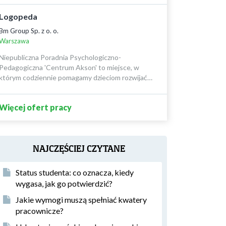
Logopeda
Bm Group Sp. z o. o.
Warszawa
Niepubliczna Poradnia Psychologiczno-
Pedagogiczna 'Centrum Akson' to miejsce, w
którym codziennie pomagamy dzieciom rozwijać…
Więcej ofert pracy
NAJCZĘŚCIEJ CZYTANE
Status studenta: co oznacza, kiedy
wygasa, jak go potwierdzić?
Jakie wymogi muszą spełniać kwatery
pracownicze?