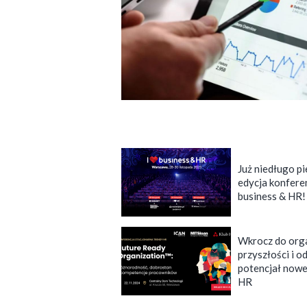
Już niedługo p
edycja konferen
business & HR!
Wkrocz do orga
przyszłości i o
potencjał nowej
HR