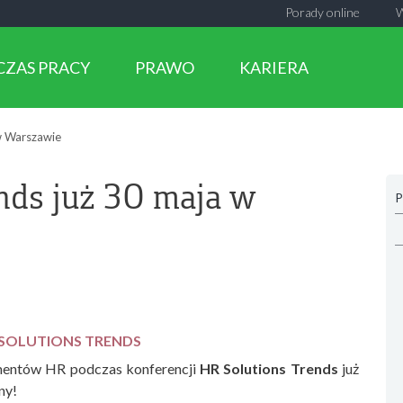
Porady online
CZAS PRACY
PRAWO
KARIERA
w Warszawie
nds już 30 maja w
P
 SOLUTIONS TRENDS
mentów HR podczas konferencji
HR Solutions Trends
już
ny!