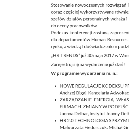
Stosowanie nowoczesnych rozwiązań i
coraz częściej wykorzystywane również
szefów działów personalnych wdraża i 
do oceny pracowników.
Podczas konferencji zostaną zapreze
dla departamentów Human Resources. S
rynku, a wiedzą i doświadczeniem podzi
„HR TRENDS” już 30 maja 2017 w War
Zarejestruj się na wydarzenie już dziś !
W programie wydarzenia m.in.:
NOWE REGULACJE KODEKSU 
Andrzej Bigaj, Kancelaria Adwokac
ZARZĄDZANIE ENERGIĄ WŁA
FIRMACH. ZMIANY W PODEJŚC
Jaonna Delbar, Instytut Joanny Del
HR 2:0 TECHNOLOGIA SPRZYM
Małgorzata Fiedorczuk, Michał Gr