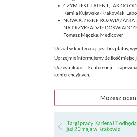
CZYM JEST TALENT, JAK GO O
Kamila Kujawska-Krakowiak, Labol
NOWOCZESNE ROZWIĄZANIA 
NA PRZYKŁADZIE DOŚWIADCZ
Tomasz Mączka, Medicover
Udział w konferencji jest bezpłatny, wy
Uprzejmie informujemy, że ilość miejsc 
Uczestnikom konferencji zapew
konferencyjnych.
Możesz oceni
Targi pracy Kariera IT odbędą 
już 20 maja w Krakowie