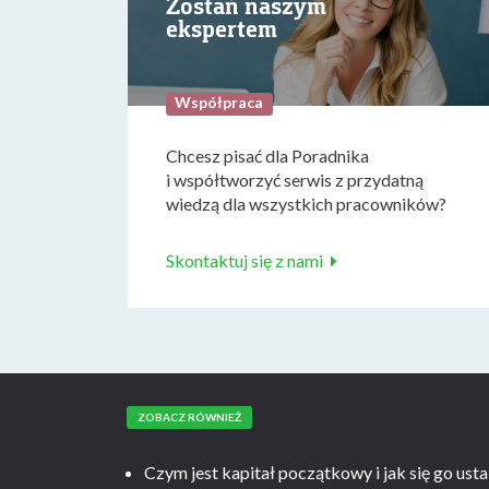
Zostań naszym
ekspertem
Współpraca
Chcesz pisać dla Poradnika
i współtworzyć serwis z przydatną
wiedzą dla wszystkich pracowników?
Skontaktuj się z nami
ZOBACZ RÓWNIEŻ
Czym jest kapitał początkowy i jak się go usta