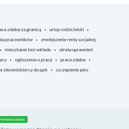
aca zdalna za granicą
urlop rodzicielski
nia pracowników
zmniejszenie renty socjalnej
mieszkanie bez wkładu
utrata uprawnień
racy
ogłoszenia o pracę
praca zdalna
ie zleceniobiorcy do ppk
szczepienie jako
YNAGRODZENIA