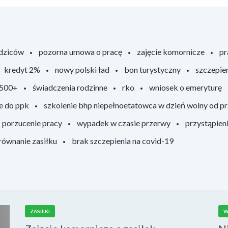
odziców
pozorna umowa o pracę
zajęcie komornicze
pr
kredyt 2%
nowy polski ład
bon turystyczny
szczepie
 500+
świadczenia rodzinne
rko
wniosek o emeryturę
e do ppk
szkolenie bhp niepełnoetatowca w dzień wolny od p
porzucenie pracy
wypadek w czasie przerwy
przystąpien
ównanie zasiłku
brak szczepienia na covid-19
ZASIŁKI
W