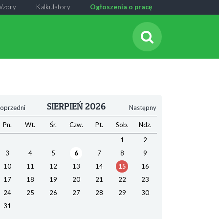
Wzory
Kalkulatory
Ogłoszenia o pracę
SIERPIEŃ 2026
oprzedni
Następny
Pn.
Wt.
Śr.
Czw.
Pt.
Sob.
Ndz.
1
2
3
4
5
6
7
8
9
10
11
12
13
14
15
16
17
18
19
20
21
22
23
24
25
26
27
28
29
30
31