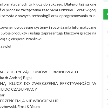
nformatycznych to klucz do sukcesu. Dlatego też są one
 w procesie zarządzania zasobami ludzkimi. Coraz więcej
korzysta z nowych technologii oraz oprogramowania m.in.
ntowane nowoczesne systemy i rozwiązania informatyczne
woje produkty i usługi zaprezentują kluczowi gracze na
elą się eksperci branżowi.
szawie!
PRACY DOTYCZĄCE UMÓW TERMINOWYCH
ka dr Andrzej Bigaj
SNĄ- KLUCZ DO ZWIĘKSZENIA EFEKTYWNOŚCI W
IU DO CZASU PRACY
bar
IERZEŃCEM, A NIE WROGIEM HR
zybowski, Ernst & Young