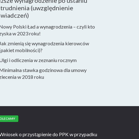
iższe wynagrodzenie po ustaniu
trudnienia (uwzględnienie
świadczeń)
Nowy Polski Ład a wynagrodzenia – czyli kto
zyska w 2023 roku!
Jak zmienią się wynagrodzenia kierowców
(pakiet mobilności)?
Ulgi i odliczenia w zeznaniu rocznym
Minimalna stawka godzinowa dla umowy
zlecenia w 2018 roku
OLECAMY
Wniosek o przystąpienie do PPK w przypadku