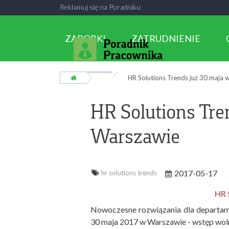
Reklamuj się na Poradniku
ZAROBKI
ZATRUDNIENIE
HR Solutions Trends już 30 maja 
HR Solutions Tre
Warszawie
2017-05-17
hr solutions trends
HR
Nowoczesne rozwiązania dla departa
30 maja 2017 w Warszawie - wstęp wol