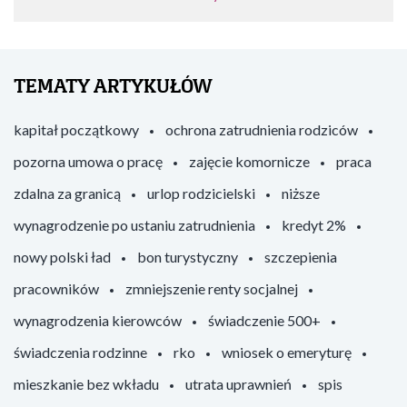
TEMATY ARTYKUŁÓW
kapitał początkowy
ochrona zatrudnienia rodziców
pozorna umowa o pracę
zajęcie komornicze
praca
zdalna za granicą
urlop rodzicielski
niższe
wynagrodzenie po ustaniu zatrudnienia
kredyt 2%
nowy polski ład
bon turystyczny
szczepienia
pracowników
zmniejszenie renty socjalnej
wynagrodzenia kierowców
świadczenie 500+
świadczenia rodzinne
rko
wniosek o emeryturę
mieszkanie bez wkładu
utrata uprawnień
spis