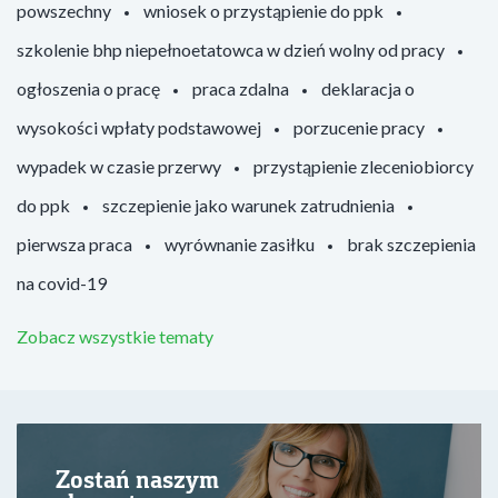
powszechny
wniosek o przystąpienie do ppk
szkolenie bhp niepełnoetatowca w dzień wolny od pracy
ogłoszenia o pracę
praca zdalna
deklaracja o
wysokości wpłaty podstawowej
porzucenie pracy
wypadek w czasie przerwy
przystąpienie zleceniobiorcy
do ppk
szczepienie jako warunek zatrudnienia
pierwsza praca
wyrównanie zasiłku
brak szczepienia
na covid-19
Zobacz wszystkie tematy
Zostań naszym