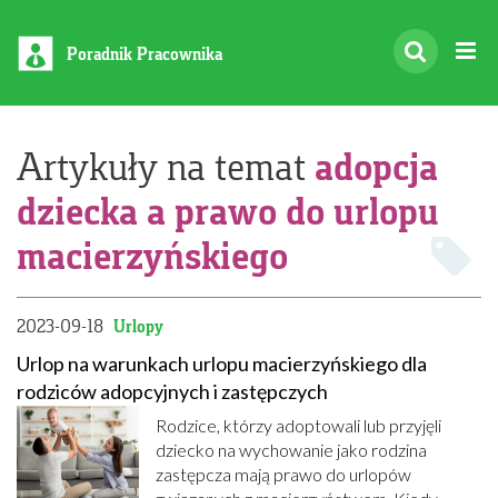
Poradnik Pracownika
adopcja
Artykuły na temat
dziecka a prawo do urlopu
macierzyńskiego
2023-09-18
Urlopy
Urlop na warunkach urlopu macierzyńskiego dla
rodziców adopcyjnych i zastępczych
Rodzice, którzy adoptowali lub przyjęli
dziecko na wychowanie jako rodzina
zastępcza mają prawo do urlopów