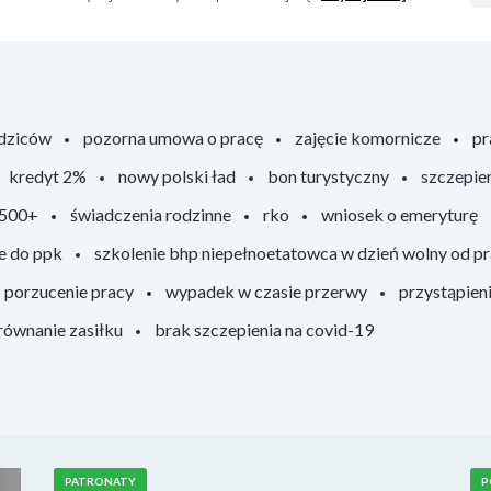
odziców
pozorna umowa o pracę
zajęcie komornicze
pr
kredyt 2%
nowy polski ład
bon turystyczny
szczepie
 500+
świadczenia rodzinne
rko
wniosek o emeryturę
e do ppk
szkolenie bhp niepełnoetatowca w dzień wolny od p
porzucenie pracy
wypadek w czasie przerwy
przystąpien
ównanie zasiłku
brak szczepienia na covid-19
PATRONATY
P