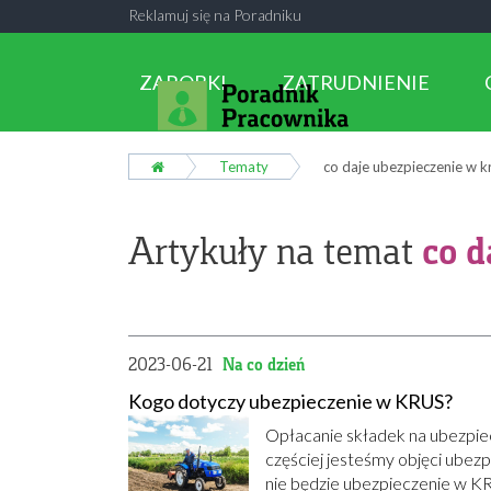
Reklamuj się na Poradniku
ZAROBKI
ZATRUDNIENIE
Tematy
co daje ubezpieczenie w k
co d
Artykuły na temat
2023-06-21
Na co dzień
Kogo dotyczy ubezpieczenie w KRUS?
Opłacanie składek na ubezpie
częściej jesteśmy objęci ubezp
nie będzie ubezpieczenie w KRU