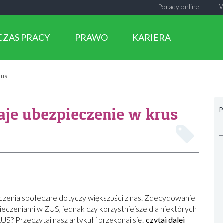
Porady online
CZAS PRACY
PRAWO
KARIERA
rus
aje ubezpieczenie w krus
P
czenia społeczne dotyczy większości z nas. Zdecydowanie
ieczeniami w ZUS, jednak czy korzystniejsze dla niektórych
S? Przeczytaj nasz artykuł i przekonaj się!
czytaj dalej