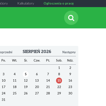
Wzory
Kalkulatory
Ogłoszenia o pracę
SIERPIEŃ 2026
oprzedni
Następny
Pn.
Wt.
Śr.
Czw.
Pt.
Sob.
Ndz.
1
2
3
4
5
6
7
8
9
10
11
12
13
14
15
16
17
18
19
20
21
22
23
24
25
26
27
28
29
30
31