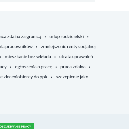
aca zdalna za granicą
urlop rodzicielski
nia pracowników
zmniejszenie renty socjalnej
mieszkanie bez wkładu
utrata uprawnień
racy
ogłoszenia o pracę
praca zdalna
ie zleceniobiorcy do ppk
szczepienie jako
OSZUKIWANIE PRACY