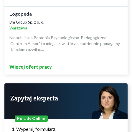
Logopeda
Bm Group Sp. z o. o.
Warszawa
Niepubliczna Poradnia Psychologiczno-Pedagogiczna
'Centrum Akson' to miejsce, w którym codziennie pomagamy
dzieciom rozwijać…
Więcej ofert pracy
Zapytaj eksperta
Porady Online
Wypełnij formularz.