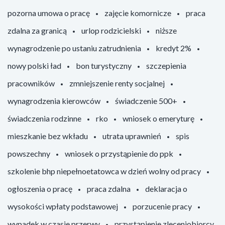
pozorna umowa o pracę
zajęcie komornicze
praca
zdalna za granicą
urlop rodzicielski
niższe
wynagrodzenie po ustaniu zatrudnienia
kredyt 2%
nowy polski ład
bon turystyczny
szczepienia
pracowników
zmniejszenie renty socjalnej
wynagrodzenia kierowców
świadczenie 500+
świadczenia rodzinne
rko
wniosek o emeryturę
mieszkanie bez wkładu
utrata uprawnień
spis
powszechny
wniosek o przystąpienie do ppk
szkolenie bhp niepełnoetatowca w dzień wolny od pracy
ogłoszenia o pracę
praca zdalna
deklaracja o
wysokości wpłaty podstawowej
porzucenie pracy
wypadek w czasie przerwy
przystąpienie zleceniobiorcy