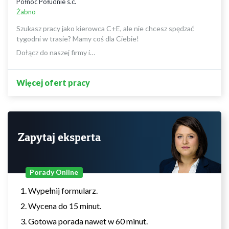
Północ Południe s.c.
Żabno
Szukasz pracy jako kierowca C+E, ale nie chcesz spędzać
tygodni w trasie? Mamy coś dla Ciebie!
Dołącz do naszej firmy i…
Więcej ofert pracy
Zapytaj eksperta
Porady Online
Wypełnij formularz.
Wycena do 15 minut.
Gotowa porada nawet w 60 minut.