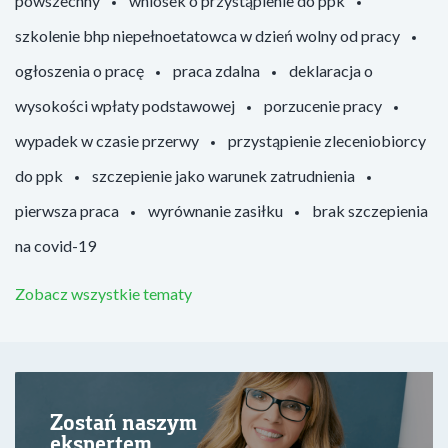
powszechny
wniosek o przystąpienie do ppk
szkolenie bhp niepełnoetatowca w dzień wolny od pracy
ogłoszenia o pracę
praca zdalna
deklaracja o
wysokości wpłaty podstawowej
porzucenie pracy
wypadek w czasie przerwy
przystąpienie zleceniobiorcy
do ppk
szczepienie jako warunek zatrudnienia
pierwsza praca
wyrównanie zasiłku
brak szczepienia
na covid-19
Zobacz wszystkie tematy
Zostań naszym
ekspertem