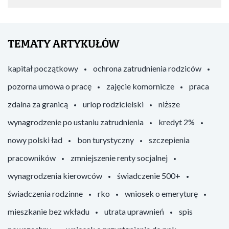
TEMATY ARTYKUŁÓW
kapitał początkowy
ochrona zatrudnienia rodziców
pozorna umowa o pracę
zajęcie komornicze
praca
zdalna za granicą
urlop rodzicielski
niższe
wynagrodzenie po ustaniu zatrudnienia
kredyt 2%
nowy polski ład
bon turystyczny
szczepienia
pracowników
zmniejszenie renty socjalnej
wynagrodzenia kierowców
świadczenie 500+
świadczenia rodzinne
rko
wniosek o emeryturę
mieszkanie bez wkładu
utrata uprawnień
spis