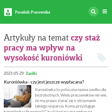
Poradnik Pracownika
czy staż
Artykuły na temat
pracy ma wpływ na
wysokość kuroniówki
2023-05-29
Zasiłki
Kuroniówka - czy jest jeszcze wypłacana?
Kuroniówka to potoczna nazwa zasiłku dla
bezrobotnych. Wielu pracowników nie wie,
że ma prawo starać się o otrzymanie
takiego wsparcia. Komu przysługuje
kuroniówka i ile wynosi? Czy staż pracy ma wpływ na