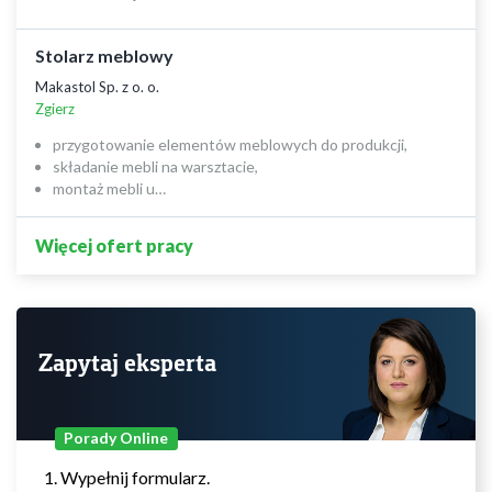
Stolarz meblowy
Makastol Sp. z o. o.
Zgierz
przygotowanie elementów meblowych do produkcji,
składanie mebli na warsztacie,
montaż mebli u…
Więcej ofert pracy
Zapytaj eksperta
Porady Online
Wypełnij formularz.