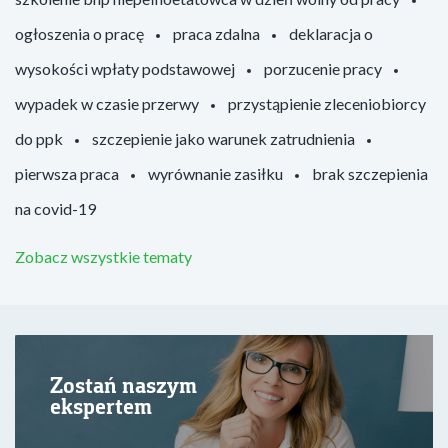
ogłoszenia o pracę
praca zdalna
deklaracja o
wysokości wpłaty podstawowej
porzucenie pracy
wypadek w czasie przerwy
przystąpienie zleceniobiorcy
do ppk
szczepienie jako warunek zatrudnienia
pierwsza praca
wyrównanie zasiłku
brak szczepienia
na covid-19
Zobacz wszystkie tematy
Zostań naszym
ekspertem