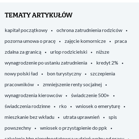
TEMATY ARTYKUŁÓW
kapitał początkowy
ochrona zatrudnienia rodziców
pozorna umowa o pracę
zajęcie komornicze
praca
zdalna za granicą
urlop rodzicielski
niższe
wynagrodzenie po ustaniu zatrudnienia
kredyt 2%
nowy polski ład
bon turystyczny
szczepienia
pracowników
zmniejszenie renty socjalnej
wynagrodzenia kierowców
świadczenie 500+
świadczenia rodzinne
rko
wniosek o emeryturę
mieszkanie bez wkładu
utrata uprawnień
spis
powszechny
wniosek o przystąpienie do ppk
szkolenie bhp niepełnoetatowca w dzień wolny od pracy