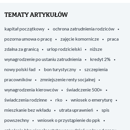
TEMATY ARTYKUŁÓW
kapitał początkowy
ochrona zatrudnienia rodziców
pozorna umowa o pracę
zajęcie komornicze
praca
zdalna za granicą
urlop rodzicielski
niższe
wynagrodzenie po ustaniu zatrudnienia
kredyt 2%
nowy polski ład
bon turystyczny
szczepienia
pracowników
zmniejszenie renty socjalnej
wynagrodzenia kierowców
świadczenie 500+
świadczenia rodzinne
rko
wniosek o emeryturę
mieszkanie bez wkładu
utrata uprawnień
spis
powszechny
wniosek o przystąpienie do ppk