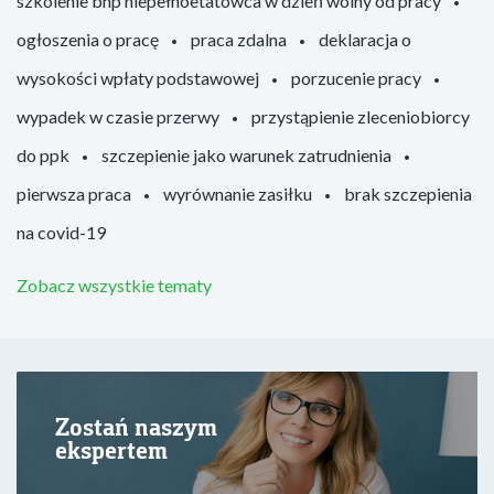
szkolenie bhp niepełnoetatowca w dzień wolny od pracy
ogłoszenia o pracę
praca zdalna
deklaracja o
wysokości wpłaty podstawowej
porzucenie pracy
wypadek w czasie przerwy
przystąpienie zleceniobiorcy
do ppk
szczepienie jako warunek zatrudnienia
pierwsza praca
wyrównanie zasiłku
brak szczepienia
na covid-19
Zobacz wszystkie tematy
Zostań naszym
ekspertem