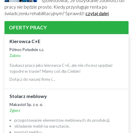
spowodować, że odzyskanie zdolności do
pracy nie będzie proste. Kiedy przysługuje renta po
świadczeniu rehabilitacyjnym? Sprawdź!
czytaj dalej
OFERTY PRACY
Kierowca C+E
Północ Południe s.c.
Żabno
Szukasz pracy jako kierowca C+E, ale nie chcesz spędzać
tygodni w trasie? Mamy coś dla Ciebie!
Dołącz do naszej firmy i…
Stolarz meblowy
Makastol Sp. z o. o.
Zgierz
przygotowanie elementów meblowych do produkcji,
składanie mebli na warsztacie,
montaż mebli u…