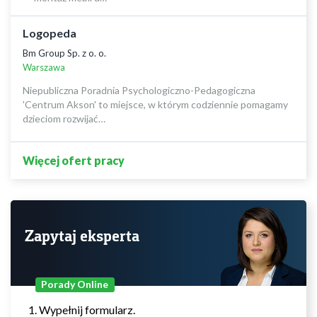
Logopeda
Bm Group Sp. z o. o.
Warszawa
Niepubliczna Poradnia Psychologiczno-Pedagogiczna
'Centrum Akson' to miejsce, w którym codziennie pomagamy
dzieciom rozwijać…
Więcej ofert pracy
Zapytaj eksperta
Porady Online
Wypełnij formularz.