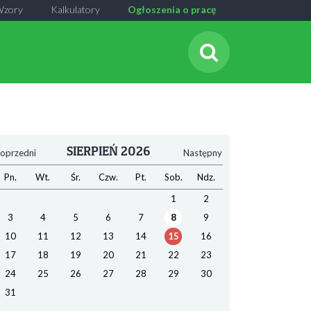
Wzory
Kalkulatory
Ogłoszenia o pracę
SIERPIEŃ 2026
oprzedni
Następny
Pn.
Wt.
Śr.
Czw.
Pt.
Sob.
Ndz.
1
2
3
4
5
6
7
8
9
10
11
12
13
14
15
16
17
18
19
20
21
22
23
24
25
26
27
28
29
30
31