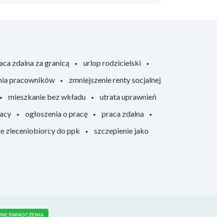
aca zdalna za granicą
urlop rodzicielski
nia pracowników
zmniejszenie renty socjalnej
mieszkanie bez wkładu
utrata uprawnień
racy
ogłoszenia o pracę
praca zdalna
ie zleceniobiorcy do ppk
szczepienie jako
NNE ŚWIADCZENIA