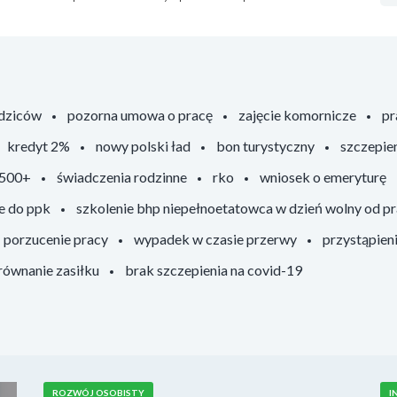
odziców
pozorna umowa o pracę
zajęcie komornicze
pr
kredyt 2%
nowy polski ład
bon turystyczny
szczepie
 500+
świadczenia rodzinne
rko
wniosek o emeryturę
e do ppk
szkolenie bhp niepełnoetatowca w dzień wolny od p
porzucenie pracy
wypadek w czasie przerwy
przystąpien
ównanie zasiłku
brak szczepienia na covid-19
ROZWÓJ OSOBISTY
I