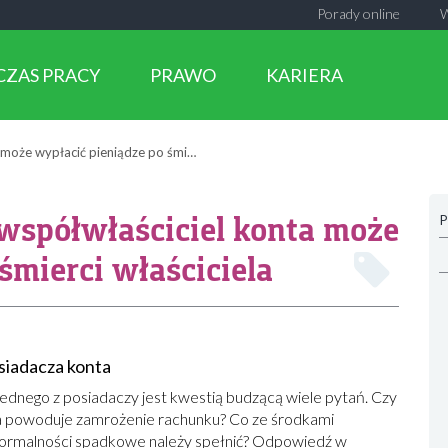
Porady online
CZAS PRACY
PRAWO
KARIERA
czy współwłaściciel konta może wypłacić pieniądze po śmierci właściciela
współwłaściciel konta może
P
śmierci właściciela
siadacza konta
ednego z posiadaczy jest kwestią budzącą wiele pytań. Czy
a powoduje zamrożenie rachunku? Co ze środkami
 formalności spadkowe należy spełnić? Odpowiedź w