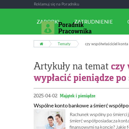
Reklamuj się na Poradniku
ZAROBKI
ZATRUDNIENIE
Tematy
czy 
Artykuły na temat
wypłacić pieniądze po 
2025-04-02
Majątek i pieniądze
Wspólne konto bankowe a śmierć współpo
Rachunek wspólny po śmierci j
śmierć współposiadacza kont
finansowymi na koncie? Jakie