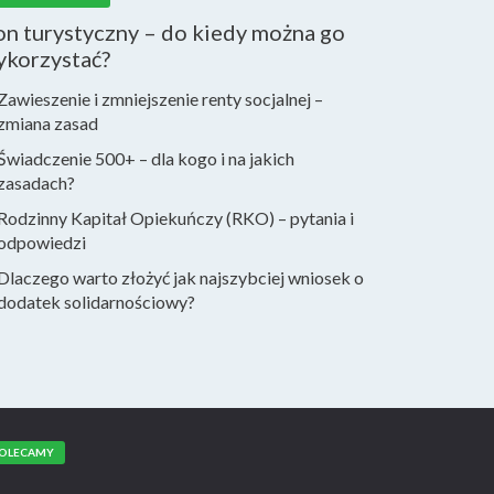
n turystyczny – do kiedy można go
ykorzystać?
Zawieszenie i zmniejszenie renty socjalnej –
zmiana zasad
Świadczenie 500+ – dla kogo i na jakich
zasadach?
Rodzinny Kapitał Opiekuńczy (RKO) – pytania i
odpowiedzi
Dlaczego warto złożyć jak najszybciej wniosek o
dodatek solidarnościowy?
OLECAMY