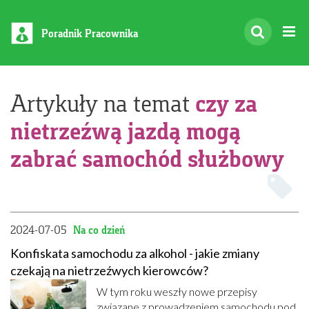
Poradnik Pracownika
czy za
Artykuły na temat
nietrzeźwą jazdą mogą
zabrać samochód służbowy
2024-07-05
Na co dzień
Konfiskata samochodu za alkohol - jakie zmiany
czekają na nietrzeźwych kierowców?
W tym roku weszły nowe przepisy
związane z prowadzeniem samochodu pod