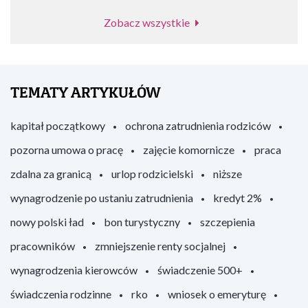
Zobacz wszystkie
TEMATY ARTYKUŁÓW
kapitał początkowy
ochrona zatrudnienia rodziców
pozorna umowa o pracę
zajęcie komornicze
praca
zdalna za granicą
urlop rodzicielski
niższe
wynagrodzenie po ustaniu zatrudnienia
kredyt 2%
nowy polski ład
bon turystyczny
szczepienia
pracowników
zmniejszenie renty socjalnej
wynagrodzenia kierowców
świadczenie 500+
świadczenia rodzinne
rko
wniosek o emeryturę