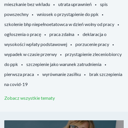
mieszkanie bez wkładu
utrata uprawnień
spis
powszechny
wniosek o przystąpienie do ppk
szkolenie bhp niepełnoetatowca w dzień wolny od pracy
ogłoszenia o pracę
praca zdalna
deklaracja o
wysokości wpłaty podstawowej
porzucenie pracy
wypadek w czasie przerwy
przystąpienie zleceniobiorcy
do ppk
szczepienie jako warunek zatrudnienia
pierwsza praca
wyrównanie zasiłku
brak szczepienia
na covid-19
Zobacz wszystkie tematy