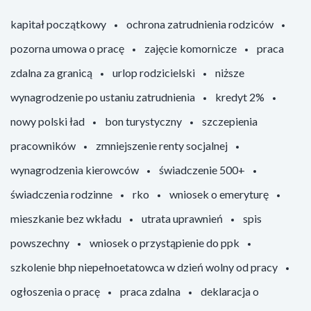
kapitał początkowy
ochrona zatrudnienia rodziców
pozorna umowa o pracę
zajęcie komornicze
praca
zdalna za granicą
urlop rodzicielski
niższe
wynagrodzenie po ustaniu zatrudnienia
kredyt 2%
nowy polski ład
bon turystyczny
szczepienia
pracowników
zmniejszenie renty socjalnej
wynagrodzenia kierowców
świadczenie 500+
świadczenia rodzinne
rko
wniosek o emeryturę
mieszkanie bez wkładu
utrata uprawnień
spis
powszechny
wniosek o przystąpienie do ppk
szkolenie bhp niepełnoetatowca w dzień wolny od pracy
ogłoszenia o pracę
praca zdalna
deklaracja o