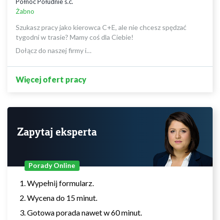
Północ Południe s.c.
Żabno
Szukasz pracy jako kierowca C+E, ale nie chcesz spędzać
tygodni w trasie? Mamy coś dla Ciebie!
Dołącz do naszej firmy i…
Więcej ofert pracy
Zapytaj eksperta
Porady Online
Wypełnij formularz.
Wycena do 15 minut.
Gotowa porada nawet w 60 minut.