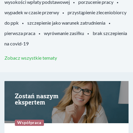
wysokości wpłaty podstawowej
porzucenie pracy
wypadek w czasie przerwy
przystąpienie zleceniobiorcy
do ppk
szczepienie jako warunek zatrudnienia
pierwsza praca
wyrównanie zasiłku
brak szczepienia
na covid-19
Zobacz wszystkie tematy
Zostań naszym
ekspertem
Współpraca