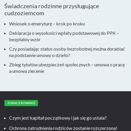
Świadczenia rodzinne przysługujące
cudzoziemcom
Wniosek o emeryturę – krok po kroku
Deklaracja o wysokości wpłaty podstawowej do PPK –
bezpłatny wzór
Czy posiadając status osoby bezrobotnej można dorabiać
na podstawie umowy o dzieło?
Zbieg tytułów ubezpieczeń społecznych – umowa o pracę
a umowa zlecenie
ZOBACZ RÓWNIEŻ
Czym jest kapitał początkowy i jak się go ustala?
Ochrona zatrudnienia rodziców zostanie rozszerzona!