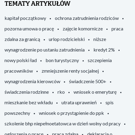
TEMATY ARTYKUŁÓW
kapitał początkowy
ochrona zatrudnienia rodziców
pozorna umowa o pracę
zajęcie komornicze
praca
zdalna za granicą
urlop rodzicielski
niższe
wynagrodzenie po ustaniu zatrudnienia
kredyt 2%
nowy polski ład
bon turystyczny
szczepienia
pracowników
zmniejszenie renty socjalnej
wynagrodzenia kierowców
świadczenie 500+
świadczenia rodzinne
rko
wniosek o emeryturę
mieszkanie bez wkładu
utrata uprawnień
spis
powszechny
wniosek o przystąpienie do ppk
szkolenie bhp niepełnoetatowca w dzień wolny od pracy
ogłoszenia o pracę
praca zdalna
deklaracja o