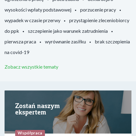
wysokości wpłaty podstawowej
porzucenie pracy
wypadek w czasie przerwy
przystąpienie zleceniobiorcy
do ppk
szczepienie jako warunek zatrudnienia
pierwsza praca
wyrównanie zasiłku
brak szczepienia
na covid-19
Zobacz wszystkie tematy
Zostań naszym
ekspertem
Współpraca