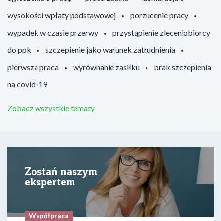
wysokości wpłaty podstawowej
porzucenie pracy
wypadek w czasie przerwy
przystąpienie zleceniobiorcy
do ppk
szczepienie jako warunek zatrudnienia
pierwsza praca
wyrównanie zasiłku
brak szczepienia
na covid-19
Zobacz wszystkie tematy
Zostań naszym
ekspertem
Współpraca