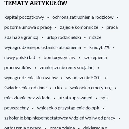
TEMATY ARTYKUŁÓW
kapitał początkowy
ochrona zatrudnienia rodziców
pozorna umowa o pracę
zajęcie komornicze
praca
zdalna za granicą
urlop rodzicielski
niższe
wynagrodzenie po ustaniu zatrudnienia
kredyt 2%
nowy polski ład
bon turystyczny
szczepienia
pracowników
zmniejszenie renty socjalnej
wynagrodzenia kierowców
świadczenie 500+
świadczenia rodzinne
rko
wniosek o emeryturę
mieszkanie bez wkładu
utrata uprawnień
spis
powszechny
wniosek o przystąpienie do ppk
szkolenie bhp niepełnoetatowca w dzień wolny od pracy
ogłoszenia o pracę
praca zdalna
deklaracja o