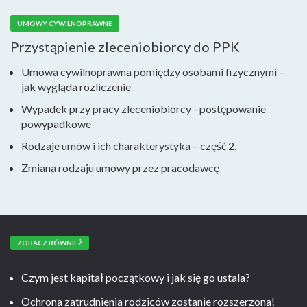
UMOWY CYWILNOPRAWNE
Przystąpienie zleceniobiorcy do PPK
Umowa cywilnoprawna pomiędzy osobami fizycznymi –
jak wygląda rozliczenie
Wypadek przy pracy zleceniobiorcy - postępowanie
powypadkowe
Rodzaje umów i ich charakterystyka – część 2.
Zmiana rodzaju umowy przez pracodawcę
ZOBACZ RÓWNIEŻ
Czym jest kapitał początkowy i jak się go ustala?
Ochrona zatrudnienia rodziców zostanie rozszerzona!