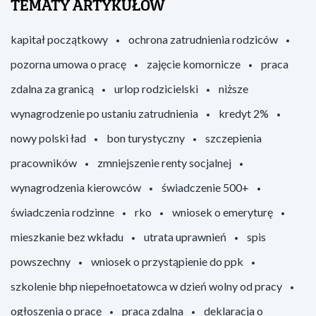
TEMATY ARTYKUŁÓW
kapitał początkowy
ochrona zatrudnienia rodziców
pozorna umowa o pracę
zajęcie komornicze
praca
zdalna za granicą
urlop rodzicielski
niższe
wynagrodzenie po ustaniu zatrudnienia
kredyt 2%
nowy polski ład
bon turystyczny
szczepienia
pracowników
zmniejszenie renty socjalnej
wynagrodzenia kierowców
świadczenie 500+
świadczenia rodzinne
rko
wniosek o emeryturę
mieszkanie bez wkładu
utrata uprawnień
spis
powszechny
wniosek o przystąpienie do ppk
szkolenie bhp niepełnoetatowca w dzień wolny od pracy
ogłoszenia o pracę
praca zdalna
deklaracja o