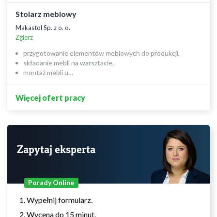
Stolarz meblowy
Makastol Sp. z o. o.
Zgierz
przygotowanie elementów meblowych do produkcji,
składanie mebli na warsztacie,
montaż mebli u…
Więcej ofert pracy
Zapytaj eksperta
Porady Online
Wypełnij formularz.
Wycena do 15 minut.