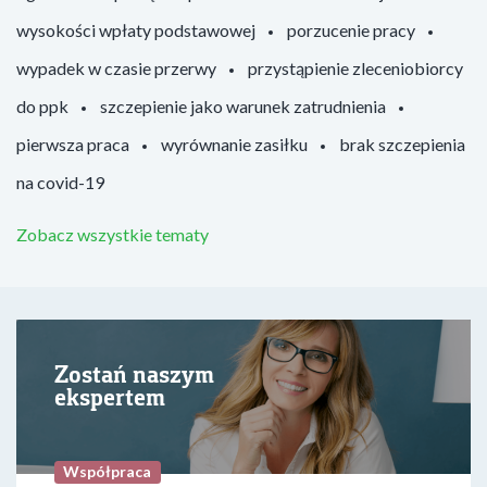
wysokości wpłaty podstawowej
porzucenie pracy
wypadek w czasie przerwy
przystąpienie zleceniobiorcy
do ppk
szczepienie jako warunek zatrudnienia
pierwsza praca
wyrównanie zasiłku
brak szczepienia
na covid-19
Zobacz wszystkie tematy
Zostań naszym
ekspertem
Współpraca