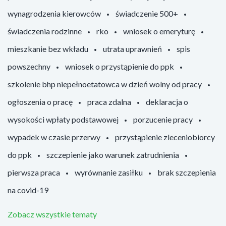
wynagrodzenia kierowców
świadczenie 500+
świadczenia rodzinne
rko
wniosek o emeryturę
mieszkanie bez wkładu
utrata uprawnień
spis
powszechny
wniosek o przystąpienie do ppk
szkolenie bhp niepełnoetatowca w dzień wolny od pracy
ogłoszenia o pracę
praca zdalna
deklaracja o
wysokości wpłaty podstawowej
porzucenie pracy
wypadek w czasie przerwy
przystąpienie zleceniobiorcy
do ppk
szczepienie jako warunek zatrudnienia
pierwsza praca
wyrównanie zasiłku
brak szczepienia
na covid-19
Zobacz wszystkie tematy