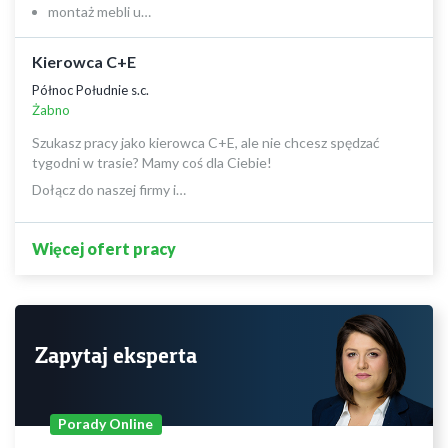
montaż mebli u…
Kierowca C+E
Północ Południe s.c.
Żabno
Szukasz pracy jako kierowca C+E, ale nie chcesz spędzać
tygodni w trasie? Mamy coś dla Ciebie!
Dołącz do naszej firmy i…
Więcej ofert pracy
Zapytaj eksperta
Porady Online