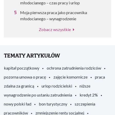
młodocianego – czas pracy i urlop
Moja pierwsza praca jako pracownika
młodocianego – wynagrodzenie
Zobacz wszystkie
TEMATY ARTYKUŁÓW
kapitał początkowy
ochrona zatrudnienia rodziców
pozorna umowa o pracę
zajęcie komornicze
praca
zdalna za granicą
urlop rodzicielski
niższe
wynagrodzenie po ustaniu zatrudnienia
kredyt 2%
nowy polski ład
bon turystyczny
szczepienia
pracowników
zmniejszenie renty socjalnej