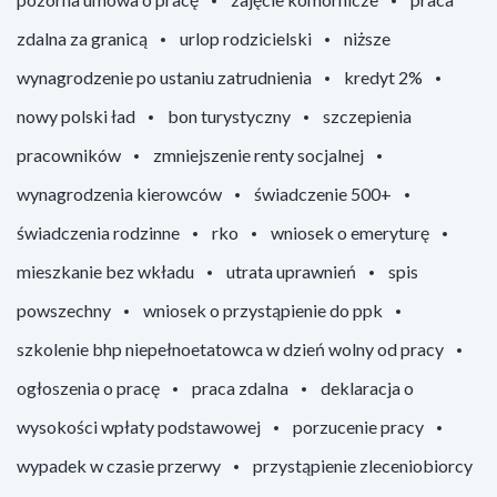
zdalna za granicą
urlop rodzicielski
niższe
wynagrodzenie po ustaniu zatrudnienia
kredyt 2%
nowy polski ład
bon turystyczny
szczepienia
pracowników
zmniejszenie renty socjalnej
wynagrodzenia kierowców
świadczenie 500+
świadczenia rodzinne
rko
wniosek o emeryturę
mieszkanie bez wkładu
utrata uprawnień
spis
powszechny
wniosek o przystąpienie do ppk
szkolenie bhp niepełnoetatowca w dzień wolny od pracy
ogłoszenia o pracę
praca zdalna
deklaracja o
wysokości wpłaty podstawowej
porzucenie pracy
wypadek w czasie przerwy
przystąpienie zleceniobiorcy