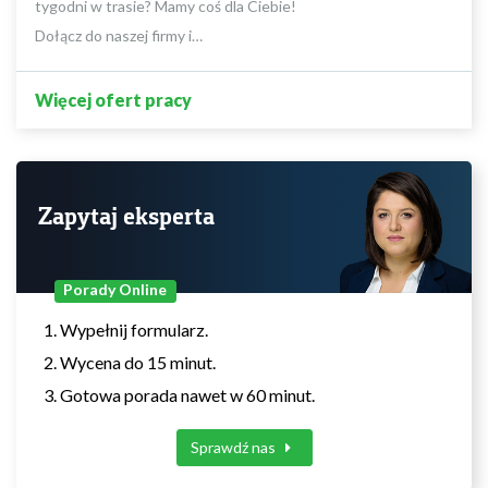
tygodni w trasie? Mamy coś dla Ciebie!
Dołącz do naszej firmy i…
Więcej ofert pracy
Zapytaj eksperta
Porady Online
Wypełnij formularz.
Wycena do 15 minut.
Gotowa porada nawet w 60 minut.
Sprawdź nas