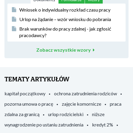
Wniosek o indywidualny rozkład czasu pracy
Urlop na żądanie – wzór wniosku do pobrania
Brak warunków do pracy zdalnej - jak zgłosić
pracodawcy?
Zobacz wszystkie wzory
TEMATY ARTYKUŁÓW
kapitał początkowy
ochrona zatrudnienia rodziców
pozorna umowa o pracę
zajęcie komornicze
praca
zdalna za granicą
urlop rodzicielski
niższe
wynagrodzenie po ustaniu zatrudnienia
kredyt 2%