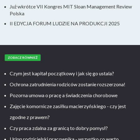
Już wkrótce VII Kongres MIT Sloan Management Review
Polska
II EDYCJA FORUM LUDZIE NA PRODUKCJI 2025
ZOBACZ RÓWNIEŻ
Czym jest kapitał początkowy i jak się go ustala?
Ochrona zatrudnienia rodziców zostanie rozszerzona!
Pozorna umowa o pracę a świadczenia chorobowe
Zajęcie komornicze zasiłku macierzyńskiego - czy jest
zgodne z prawem?
Czy praca zdalna za granicą to dobry pomysł?
Urlop rodzicielski pracownika - wszystko co warto