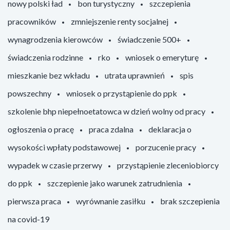
nowy polski ład
bon turystyczny
szczepienia
pracowników
zmniejszenie renty socjalnej
wynagrodzenia kierowców
świadczenie 500+
świadczenia rodzinne
rko
wniosek o emeryturę
mieszkanie bez wkładu
utrata uprawnień
spis
powszechny
wniosek o przystąpienie do ppk
szkolenie bhp niepełnoetatowca w dzień wolny od pracy
ogłoszenia o pracę
praca zdalna
deklaracja o
wysokości wpłaty podstawowej
porzucenie pracy
wypadek w czasie przerwy
przystąpienie zleceniobiorcy
do ppk
szczepienie jako warunek zatrudnienia
pierwsza praca
wyrównanie zasiłku
brak szczepienia
na covid-19